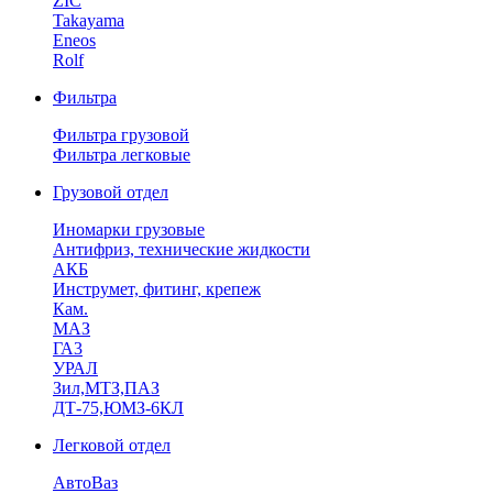
ZIC
Takayama
Eneos
Rolf
Фильтра
Фильтра грузовой
Фильтра легковые
Грузовой отдел
Иномарки грузовые
Антифриз, технические жидкости
АКБ
Инструмет, фитинг, крепеж
Кам.
МАЗ
ГА3
УРАЛ
Зил,МТЗ,ПАЗ
ДТ-75,ЮМЗ-6КЛ
Легковой отдел
АвтоВаз