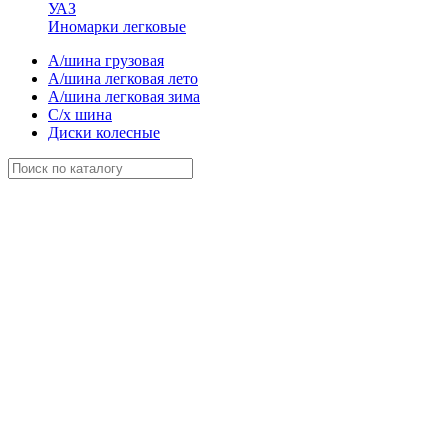
УАЗ
Иномарки легковые
А/шина грузовая
А/шина легковая лето
А/шина легковая зима
С/х шина
Диски колесные