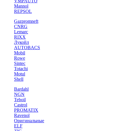
VMPAUTO
Mannol
REPSOL
Gazpromneft
CNRG
Lemarc
RIXX
Лукойл
AUTOBACS
Mobil
Rowe
Sintec
Totachi
Motul
Shell
Bardahl
NGN
Teboil
Castrol
PROMATIX
Ravenol
Оригинальные
ELF