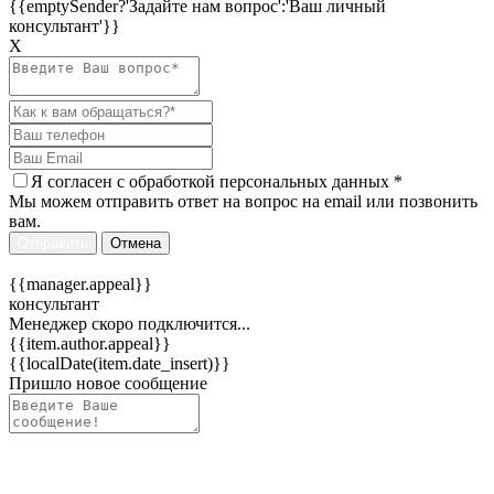
{{emptySender?'Задайте нам вопрос':'Ваш личный
консультант'}}
Х
Я согласен c
обработкой персональных данных
*
Мы можем отправить ответ на вопрос на email или позвонить
вам.
Отправить
Отмена
{{manager.appeal}}
консультант
Менеджер скоро подключится...
{{item.author.appeal}}
{{localDate(item.date_insert)}}
Пришло новое сообщение