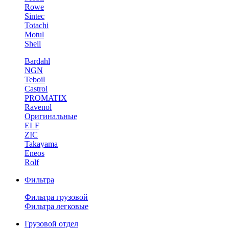
Rowe
Sintec
Totachi
Motul
Shell
Bardahl
NGN
Teboil
Castrol
PROMATIX
Ravenol
Оригинальные
ELF
ZIC
Takayama
Eneos
Rolf
Фильтра
Фильтра грузовой
Фильтра легковые
Грузовой отдел