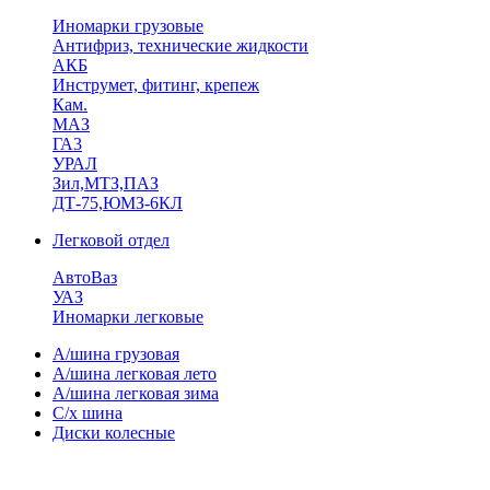
Иномарки грузовые
Антифриз, технические жидкости
АКБ
Инструмет, фитинг, крепеж
Кам.
МАЗ
ГА3
УРАЛ
Зил,МТЗ,ПАЗ
ДТ-75,ЮМЗ-6КЛ
Легковой отдел
АвтоВаз
УАЗ
Иномарки легковые
А/шина грузовая
А/шина легковая лето
А/шина легковая зима
С/х шина
Диски колесные