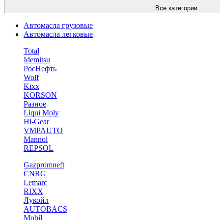
Все категории
Автомасла грузовые
Автомасла легковые
Total
Idemitsu
РосНефть
Wolf
Kixx
KORSON
Разное
Liqui Moly
Hi-Gear
VMPAUTO
Mannol
REPSOL
Gazpromneft
CNRG
Lemarc
RIXX
Лукойл
AUTOBACS
Mobil