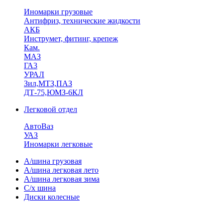
Иномарки грузовые
Антифриз, технические жидкости
АКБ
Инструмет, фитинг, крепеж
Кам.
МАЗ
ГА3
УРАЛ
Зил,МТЗ,ПАЗ
ДТ-75,ЮМЗ-6КЛ
Легковой отдел
АвтоВаз
УАЗ
Иномарки легковые
А/шина грузовая
А/шина легковая лето
А/шина легковая зима
С/х шина
Диски колесные