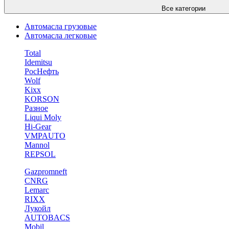
Все категории
Автомасла грузовые
Автомасла легковые
Total
Idemitsu
РосНефть
Wolf
Kixx
KORSON
Разное
Liqui Moly
Hi-Gear
VMPAUTO
Mannol
REPSOL
Gazpromneft
CNRG
Lemarc
RIXX
Лукойл
AUTOBACS
Mobil