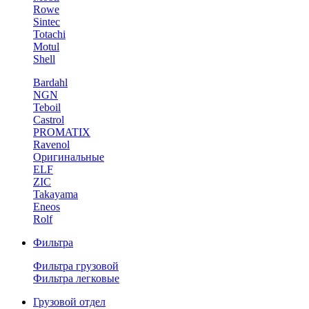
Rowe
Sintec
Totachi
Motul
Shell
Bardahl
NGN
Teboil
Castrol
PROMATIX
Ravenol
Оригинальные
ELF
ZIC
Takayama
Eneos
Rolf
Фильтра
Фильтра грузовой
Фильтра легковые
Грузовой отдел