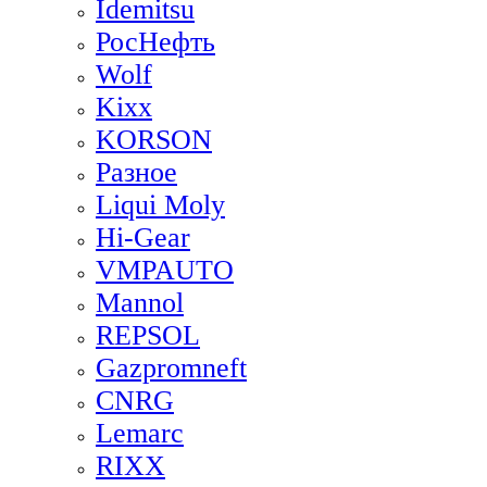
Idemitsu
РосНефть
Wolf
Kixx
KORSON
Разное
Liqui Moly
Hi-Gear
VMPAUTO
Mannol
REPSOL
Gazpromneft
CNRG
Lemarc
RIXX