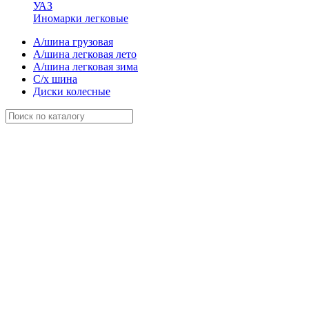
УАЗ
Иномарки легковые
А/шина грузовая
А/шина легковая лето
А/шина легковая зима
С/х шина
Диски колесные