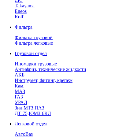
ZIC
Takayama
Eneos
Rolf
Фильтра
Фильтра грузовой
Фильтра легковые
Грузовой отдел
Иномарки грузовые
Антифриз, технические жидкости
АКБ
Инструмет, фитинг, крепеж
Кам.
МАЗ
ГА3
УРАЛ
Зил,МТЗ,ПАЗ
ДТ-75,ЮМЗ-6КЛ
Легковой отдел
АвтоВаз