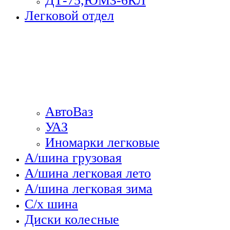
ДТ-75,ЮМЗ-6КЛ
Легковой отдел
АвтоВаз
УАЗ
Иномарки легковые
А/шина грузовая
А/шина легковая лето
А/шина легковая зима
С/х шина
Диски колесные