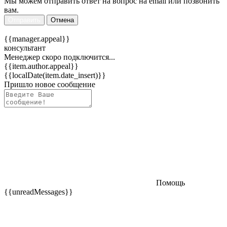
Мы можем отправить ответ на вопрос на email или позвонить
вам.
Отправить
Отмена
{{manager.appeal}}
консультант
Менеджер скоро подключится...
{{item.author.appeal}}
{{localDate(item.date_insert)}}
Пришло новое сообщение
Помощь
{{unreadMessages}}