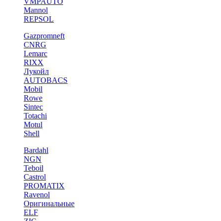
VMPAUTO
Mannol
REPSOL
Gazpromneft
CNRG
Lemarc
RIXX
Лукойл
AUTOBACS
Mobil
Rowe
Sintec
Totachi
Motul
Shell
Bardahl
NGN
Teboil
Castrol
PROMATIX
Ravenol
Оригинальные
ELF