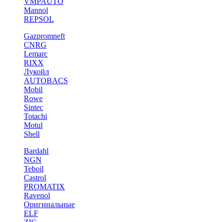
VMPAUTO
Mannol
REPSOL
Gazpromneft
CNRG
Lemarc
RIXX
Лукойл
AUTOBACS
Mobil
Rowe
Sintec
Totachi
Motul
Shell
Bardahl
NGN
Teboil
Castrol
PROMATIX
Ravenol
Оригинальные
ELF