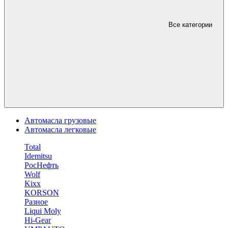
Все категории
Автомасла грузовые
Автомасла легковые
Total
Idemitsu
РосНефть
Wolf
Kixx
KORSON
Разное
Liqui Moly
Hi-Gear