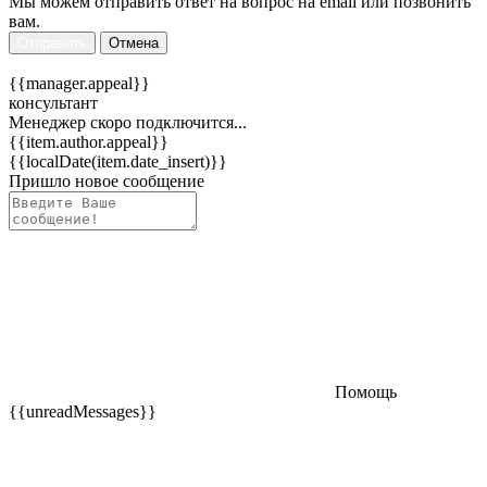
Мы можем отправить ответ на вопрос на email или позвонить
вам.
Отправить
Отмена
{{manager.appeal}}
консультант
Менеджер скоро подключится...
{{item.author.appeal}}
{{localDate(item.date_insert)}}
Пришло новое сообщение
Помощь
{{unreadMessages}}