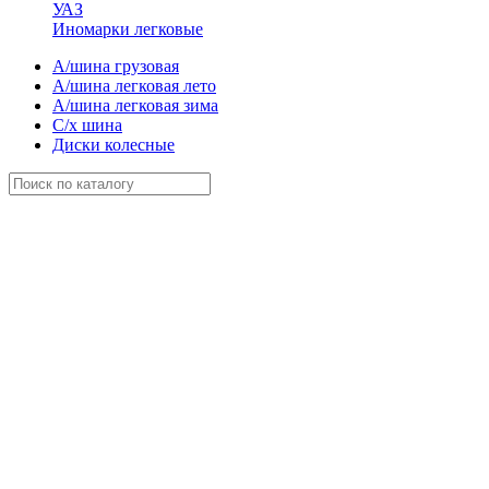
УАЗ
Иномарки легковые
А/шина грузовая
А/шина легковая лето
А/шина легковая зима
С/х шина
Диски колесные