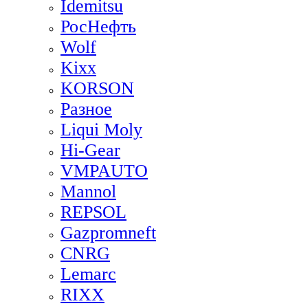
Idemitsu
РосНефть
Wolf
Kixx
KORSON
Разное
Liqui Moly
Hi-Gear
VMPAUTO
Mannol
REPSOL
Gazpromneft
CNRG
Lemarc
RIXX