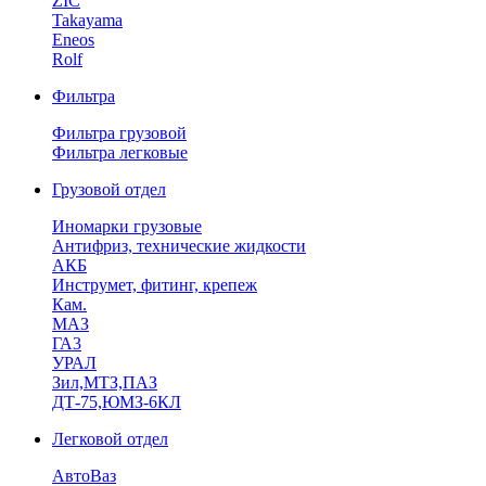
ZIC
Takayama
Eneos
Rolf
Фильтра
Фильтра грузовой
Фильтра легковые
Грузовой отдел
Иномарки грузовые
Антифриз, технические жидкости
АКБ
Инструмет, фитинг, крепеж
Кам.
МАЗ
ГА3
УРАЛ
Зил,МТЗ,ПАЗ
ДТ-75,ЮМЗ-6КЛ
Легковой отдел
АвтоВаз