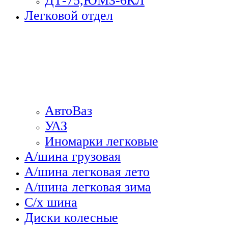
ДТ-75,ЮМЗ-6КЛ
Легковой отдел
АвтоВаз
УАЗ
Иномарки легковые
А/шина грузовая
А/шина легковая лето
А/шина легковая зима
С/х шина
Диски колесные