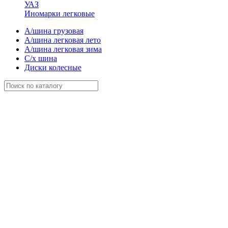
УАЗ
Иномарки легковые
А/шина грузовая
А/шина легковая лето
А/шина легковая зима
С/х шина
Диски колесные