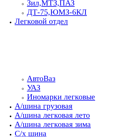
Зил,МТЗ,ПАЗ
ДТ-75,ЮМЗ-6КЛ
Легковой отдел
АвтоВаз
УАЗ
Иномарки легковые
А/шина грузовая
А/шина легковая лето
А/шина легковая зима
С/х шина