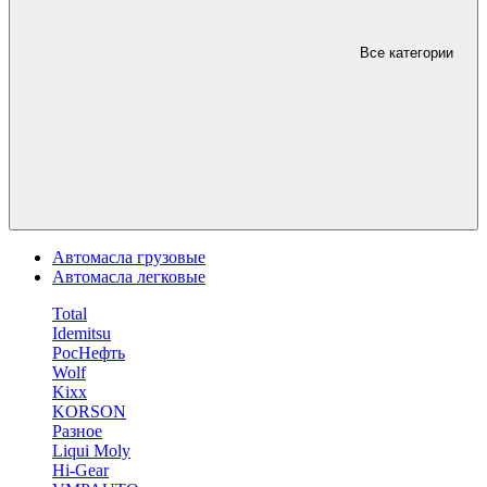
Все категории
Автомасла грузовые
Автомасла легковые
Total
Idemitsu
РосНефть
Wolf
Kixx
KORSON
Разное
Liqui Moly
Hi-Gear