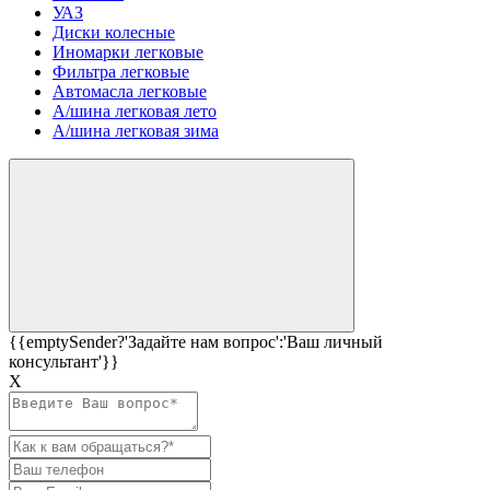
УАЗ
Диски колесные
Иномарки легковые
Фильтра легковые
Автомасла легковые
А/шина легковая лето
А/шина легковая зима
{{emptySender?'Задайте нам вопрос':'Ваш личный
консультант'}}
Х