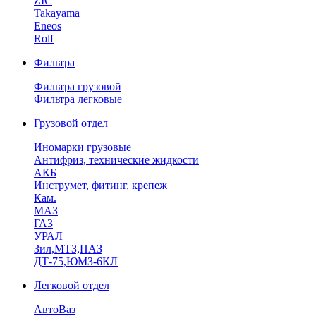
ZIC
Takayama
Eneos
Rolf
Фильтра
Фильтра грузовой
Фильтра легковые
Грузовой отдел
Иномарки грузовые
Антифриз, технические жидкости
АКБ
Инструмет, фитинг, крепеж
Кам.
МАЗ
ГА3
УРАЛ
Зил,МТЗ,ПАЗ
ДТ-75,ЮМЗ-6КЛ
Легковой отдел
АвтоВаз