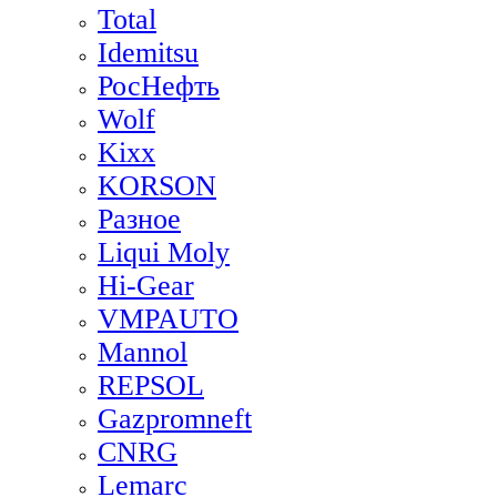
Total
Idemitsu
РосНефть
Wolf
Kixx
KORSON
Разное
Liqui Moly
Hi-Gear
VMPAUTO
Mannol
REPSOL
Gazpromneft
CNRG
Lemarc