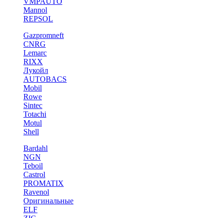
VMPAUTO
Mannol
REPSOL
Gazpromneft
CNRG
Lemarc
RIXX
Лукойл
AUTOBACS
Mobil
Rowe
Sintec
Totachi
Motul
Shell
Bardahl
NGN
Teboil
Castrol
PROMATIX
Ravenol
Оригинальные
ELF