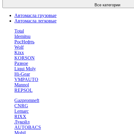
Все категории
Автомасла грузовые
Автомасла легковые
Total
Idemitsu
РосНефть
Wolf
Kixx
KORSON
Разное
Liqui Moly
Hi-Gear
VMPAUTO
Mannol
REPSOL
Gazpromneft
CNRG
Lemarc
RIXX
Лукойл
AUTOBACS
Mobil