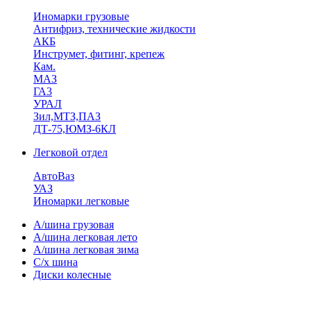
Иномарки грузовые
Антифриз, технические жидкости
АКБ
Инструмет, фитинг, крепеж
Кам.
МАЗ
ГА3
УРАЛ
Зил,МТЗ,ПАЗ
ДТ-75,ЮМЗ-6КЛ
Легковой отдел
АвтоВаз
УАЗ
Иномарки легковые
А/шина грузовая
А/шина легковая лето
А/шина легковая зима
С/х шина
Диски колесные