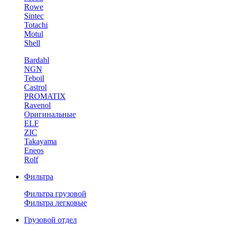
Rowe
Sintec
Totachi
Motul
Shell
Bardahl
NGN
Teboil
Castrol
PROMATIX
Ravenol
Оригинальные
ELF
ZIC
Takayama
Eneos
Rolf
Фильтра
Фильтра грузовой
Фильтра легковые
Грузовой отдел