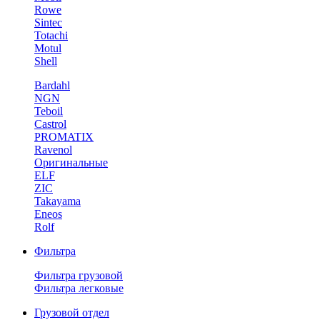
Rowe
Sintec
Totachi
Motul
Shell
Bardahl
NGN
Teboil
Castrol
PROMATIX
Ravenol
Оригинальные
ELF
ZIC
Takayama
Eneos
Rolf
Фильтра
Фильтра грузовой
Фильтра легковые
Грузовой отдел