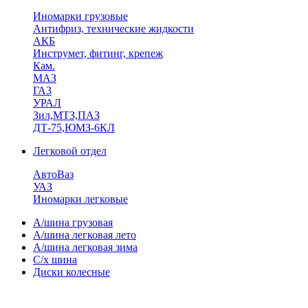
Иномарки грузовые
Антифриз, технические жидкости
АКБ
Инструмет, фитинг, крепеж
Кам.
МАЗ
ГА3
УРАЛ
Зил,МТЗ,ПАЗ
ДТ-75,ЮМЗ-6КЛ
Легковой отдел
АвтоВаз
УАЗ
Иномарки легковые
А/шина грузовая
А/шина легковая лето
А/шина легковая зима
С/х шина
Диски колесные