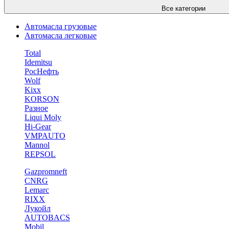
Все категории
Автомасла грузовые
Автомасла легковые
Total
Idemitsu
РосНефть
Wolf
Kixx
KORSON
Разное
Liqui Moly
Hi-Gear
VMPAUTO
Mannol
REPSOL
Gazpromneft
CNRG
Lemarc
RIXX
Лукойл
AUTOBACS
Mobil