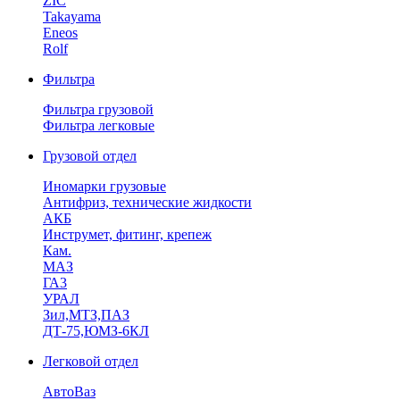
ZIC
Takayama
Eneos
Rolf
Фильтра
Фильтра грузовой
Фильтра легковые
Грузовой отдел
Иномарки грузовые
Антифриз, технические жидкости
АКБ
Инструмет, фитинг, крепеж
Кам.
МАЗ
ГА3
УРАЛ
Зил,МТЗ,ПАЗ
ДТ-75,ЮМЗ-6КЛ
Легковой отдел
АвтоВаз