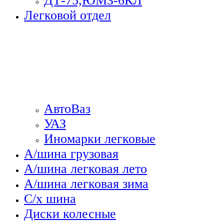
ДТ-75,ЮМЗ-6КЛ
Легковой отдел
АвтоВаз
УАЗ
Иномарки легковые
А/шина грузовая
А/шина легковая лето
А/шина легковая зима
С/х шина
Диски колесные