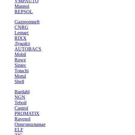
VMPAUTO
Mannol
REPSOL
Gazpromneft
CNRG
Lemarc
RIXX
Лукойл
AUTOBACS
Mobil
Rowe
Sintec
Totachi
Motul
Shell
Bardahl
NGN
Teboil
Castrol
PROMATIX
Ravenol
Оригинальные
ELF