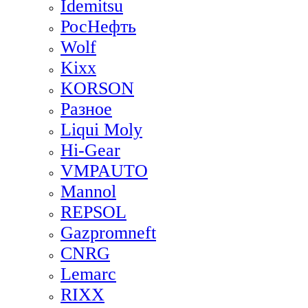
Idemitsu
РосНефть
Wolf
Kixx
KORSON
Разное
Liqui Moly
Hi-Gear
VMPAUTO
Mannol
REPSOL
Gazpromneft
CNRG
Lemarc
RIXX