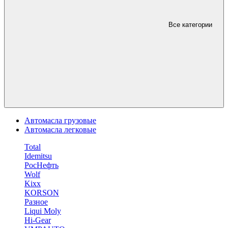
Все категории
Автомасла грузовые
Автомасла легковые
Total
Idemitsu
РосНефть
Wolf
Kixx
KORSON
Разное
Liqui Moly
Hi-Gear