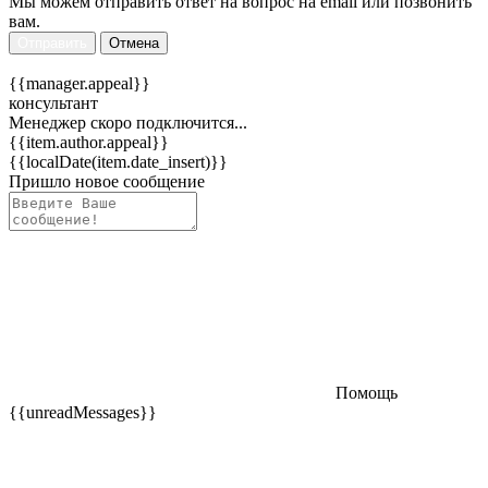
Мы можем отправить ответ на вопрос на email или позвонить
вам.
Отправить
Отмена
{{manager.appeal}}
консультант
Менеджер скоро подключится...
{{item.author.appeal}}
{{localDate(item.date_insert)}}
Пришло новое сообщение
Помощь
{{unreadMessages}}