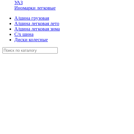
УАЗ
Иномарки легковые
А/шина грузовая
А/шина легковая лето
А/шина легковая зима
С/х шина
Диски колесные