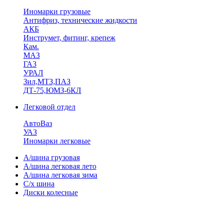
Иномарки грузовые
Антифриз, технические жидкости
АКБ
Инструмет, фитинг, крепеж
Кам.
МАЗ
ГА3
УРАЛ
Зил,МТЗ,ПАЗ
ДТ-75,ЮМЗ-6КЛ
Легковой отдел
АвтоВаз
УАЗ
Иномарки легковые
А/шина грузовая
А/шина легковая лето
А/шина легковая зима
С/х шина
Диски колесные