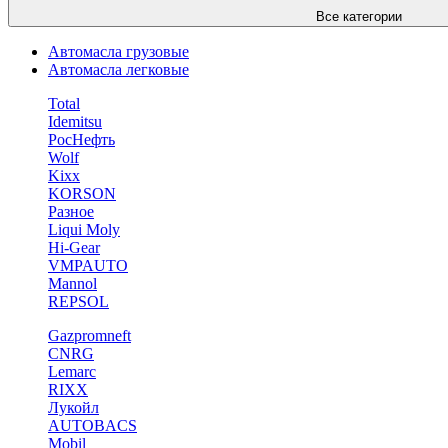
Все категории
Автомасла грузовые
Автомасла легковые
Total
Idemitsu
РосНефть
Wolf
Kixx
KORSON
Разное
Liqui Moly
Hi-Gear
VMPAUTO
Mannol
REPSOL
Gazpromneft
CNRG
Lemarc
RIXX
Лукойл
AUTOBACS
Mobil