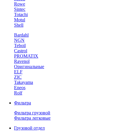
Rowe
Sintec
Totachi
Motul
Shell
Bardahl
NGN
Teboil
Castrol
PROMATIX
Ravenol
Оригинальные
ELF
ZIC
Takayama
Eneos
Rolf
Фильтра
Фильтра грузовой
Фильтра легковые
Грузовой отдел