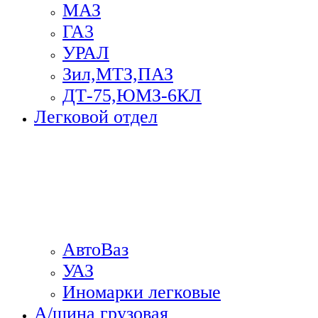
МАЗ
ГА3
УРАЛ
Зил,МТЗ,ПАЗ
ДТ-75,ЮМЗ-6КЛ
Легковой отдел
АвтоВаз
УАЗ
Иномарки легковые
А/шина грузовая