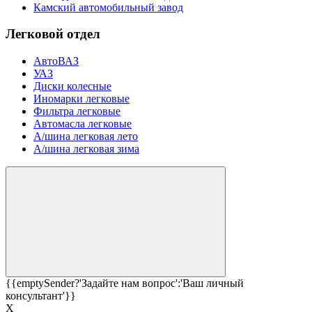
Камский автомобильный завод
Легковой отдел
АвтоВАЗ
УАЗ
Диски колесные
Иномарки легковые
Фильтра легковые
Автомасла легковые
А/шина легковая лето
А/шина легковая зима
{{emptySender?'Задайте нам вопрос':'Ваш личный
консультант'}}
Х