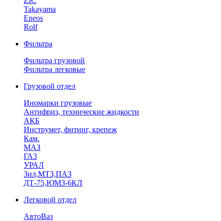
ZIC
Takayama
Eneos
Rolf
Фильтра
Фильтра грузовой
Фильтра легковые
Грузовой отдел
Иномарки грузовые
Антифриз, технические жидкости
АКБ
Инструмет, фитинг, крепеж
Кам.
МАЗ
ГА3
УРАЛ
Зил,МТЗ,ПАЗ
ДТ-75,ЮМЗ-6КЛ
Легковой отдел
АвтоВаз