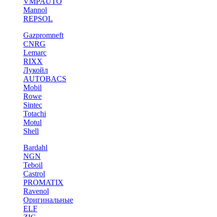
VMPAUTO
Mannol
REPSOL
Gazpromneft
CNRG
Lemarc
RIXX
Лукойл
AUTOBACS
Mobil
Rowe
Sintec
Totachi
Motul
Shell
Bardahl
NGN
Teboil
Castrol
PROMATIX
Ravenol
Оригинальные
ELF