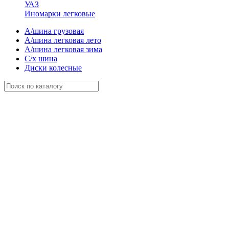
УАЗ
Иномарки легковые
А/шина грузовая
А/шина легковая лето
А/шина легковая зима
С/х шина
Диски колесные