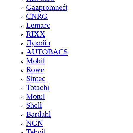
Gazpromneft
CNRG
Lemarc
RIXX
Лукойл
AUTOBACS
Mobil
Rowe
Sintec
Totachi
Motul
Shell
Bardahl
NGN
Teboil