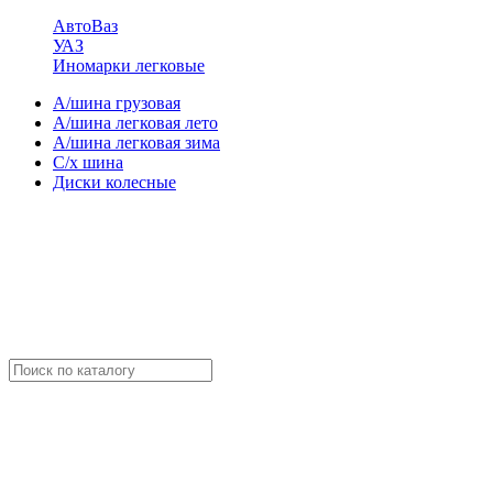
АвтоВаз
УАЗ
Иномарки легковые
А/шина грузовая
А/шина легковая лето
А/шина легковая зима
С/х шина
Диски колесные