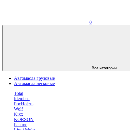
0
Все категории
Автомасла грузовые
Автомасла легковые
Total
Idemitsu
РосНефть
Wolf
Kixx
KORSON
Разное
Liqui Moly