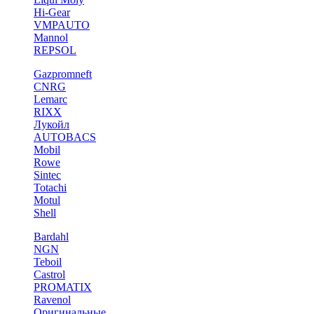
Hi-Gear
VMPAUTO
Mannol
REPSOL
Gazpromneft
CNRG
Lemarc
RIXX
Лукойл
AUTOBACS
Mobil
Rowe
Sintec
Totachi
Motul
Shell
Bardahl
NGN
Teboil
Castrol
PROMATIX
Ravenol
Оригинальные