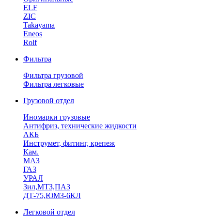
ELF
ZIC
Takayama
Eneos
Rolf
Фильтра
Фильтра грузовой
Фильтра легковые
Грузовой отдел
Иномарки грузовые
Антифриз, технические жидкости
АКБ
Инструмет, фитинг, крепеж
Кам.
МАЗ
ГА3
УРАЛ
Зил,МТЗ,ПАЗ
ДТ-75,ЮМЗ-6КЛ
Легковой отдел