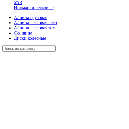
УАЗ
Иномарки легковые
А/шина грузовая
А/шина легковая лето
А/шина легковая зима
С/х шина
Диски колесные