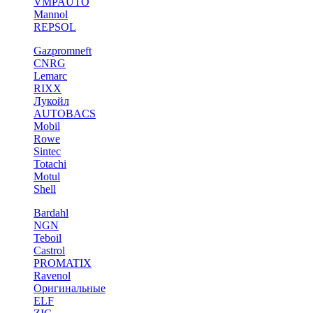
VMPAUTO
Mannol
REPSOL
Gazpromneft
CNRG
Lemarc
RIXX
Лукойл
AUTOBACS
Mobil
Rowe
Sintec
Totachi
Motul
Shell
Bardahl
NGN
Teboil
Castrol
PROMATIX
Ravenol
Оригинальные
ELF