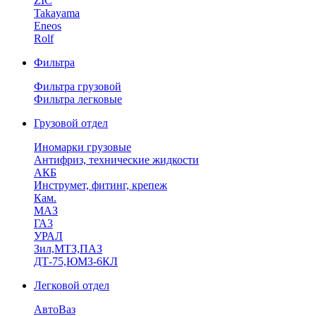
ZIC
Takayama
Eneos
Rolf
Фильтра
Фильтра грузовой
Фильтра легковые
Грузовой отдел
Иномарки грузовые
Антифриз, технические жидкости
АКБ
Инструмет, фитинг, крепеж
Кам.
МАЗ
ГА3
УРАЛ
Зил,МТЗ,ПАЗ
ДТ-75,ЮМЗ-6КЛ
Легковой отдел
АвтоВаз