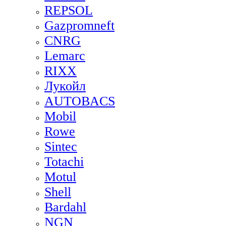
REPSOL
Gazpromneft
CNRG
Lemarc
RIXX
Лукойл
AUTOBACS
Mobil
Rowe
Sintec
Totachi
Motul
Shell
Bardahl
NGN