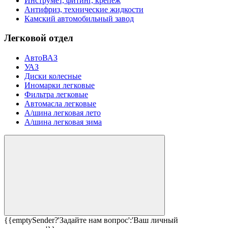
Инструмет, фитинг, крепеж
Антифриз, технические жидкости
Камский автомобильный завод
Легковой отдел
АвтоВАЗ
УАЗ
Диски колесные
Иномарки легковые
Фильтра легковые
Автомасла легковые
А/шина легковая лето
А/шина легковая зима
{{emptySender?'Задайте нам вопрос':'Ваш личный