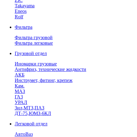
ZIC
Takayama
Eneos
Rolf
Фильтра
Фильтра грузовой
Фильтра легковые
Грузовой отдел
Иномарки грузовые
Антифриз, технические жидкости
АКБ
Инструмет, фитинг, крепеж
Кам.
МАЗ
ГА3
УРАЛ
Зил,МТЗ,ПАЗ
ДТ-75,ЮМЗ-6КЛ
Легковой отдел
АвтоВаз