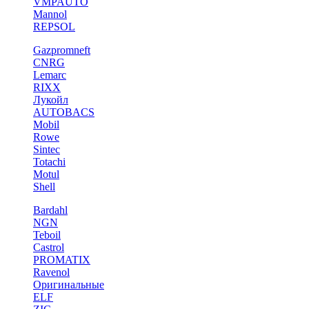
VMPAUTO
Mannol
REPSOL
Gazpromneft
CNRG
Lemarc
RIXX
Лукойл
AUTOBACS
Mobil
Rowe
Sintec
Totachi
Motul
Shell
Bardahl
NGN
Teboil
Castrol
PROMATIX
Ravenol
Оригинальные
ELF