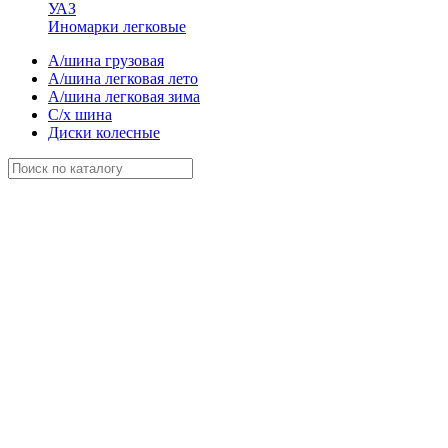
УАЗ
Иномарки легковые
А/шина грузовая
А/шина легковая лето
А/шина легковая зима
С/х шина
Диски колесные