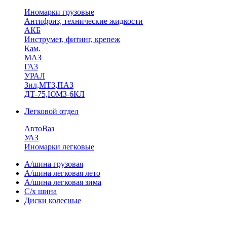
Иномарки грузовые
Антифриз, технические жидкости
АКБ
Инструмет, фитинг, крепеж
Кам.
МАЗ
ГА3
УРАЛ
Зил,МТЗ,ПАЗ
ДТ-75,ЮМЗ-6КЛ
Легковой отдел
АвтоВаз
УАЗ
Иномарки легковые
А/шина грузовая
А/шина легковая лето
А/шина легковая зима
С/х шина
Диски колесные