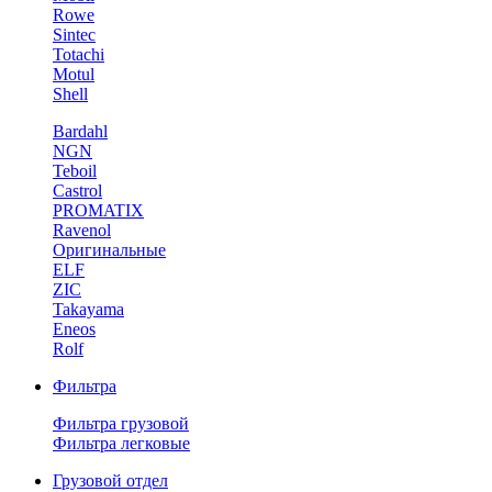
Rowe
Sintec
Totachi
Motul
Shell
Bardahl
NGN
Teboil
Castrol
PROMATIX
Ravenol
Оригинальные
ELF
ZIC
Takayama
Eneos
Rolf
Фильтра
Фильтра грузовой
Фильтра легковые
Грузовой отдел