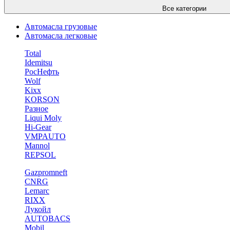
Все категории
Автомасла грузовые
Автомасла легковые
Total
Idemitsu
РосНефть
Wolf
Kixx
KORSON
Разное
Liqui Moly
Hi-Gear
VMPAUTO
Mannol
REPSOL
Gazpromneft
CNRG
Lemarc
RIXX
Лукойл
AUTOBACS
Mobil