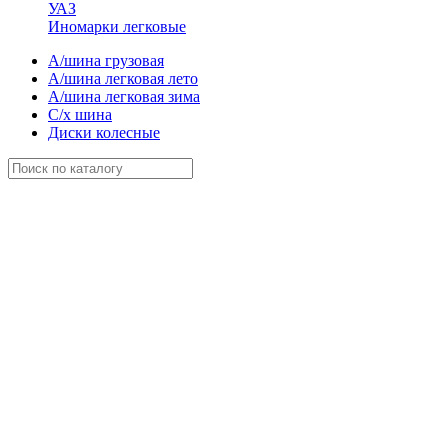
УАЗ
Иномарки легковые
А/шина грузовая
А/шина легковая лето
А/шина легковая зима
С/х шина
Диски колесные