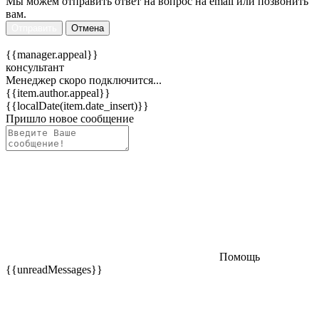
Мы можем отправить ответ на вопрос на email или позвонить
вам.
Отправить
Отмена
{{manager.appeal}}
консультант
Менеджер скоро подключится...
{{item.author.appeal}}
{{localDate(item.date_insert)}}
Пришло новое сообщение
Помощь
{{unreadMessages}}