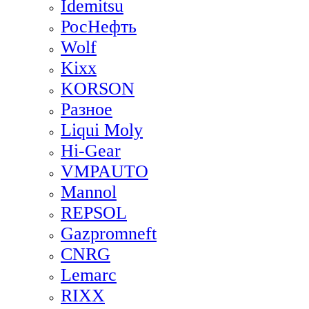
Idemitsu
РосНефть
Wolf
Kixx
KORSON
Разное
Liqui Moly
Hi-Gear
VMPAUTO
Mannol
REPSOL
Gazpromneft
CNRG
Lemarc
RIXX