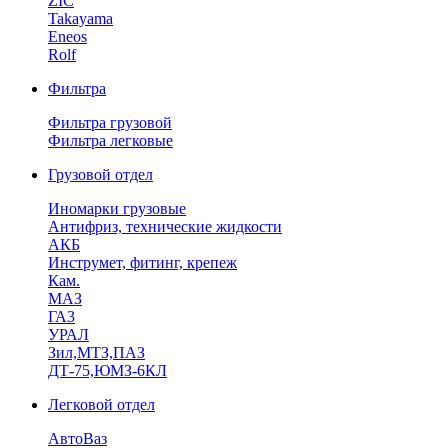
ZIC
Takayama
Eneos
Rolf
Фильтра
Фильтра грузовой
Фильтра легковые
Грузовой отдел
Иномарки грузовые
Антифриз, технические жидкости
АКБ
Инструмет, фитинг, крепеж
Кам.
МАЗ
ГА3
УРАЛ
Зил,МТЗ,ПАЗ
ДТ-75,ЮМЗ-6КЛ
Легковой отдел
АвтоВаз