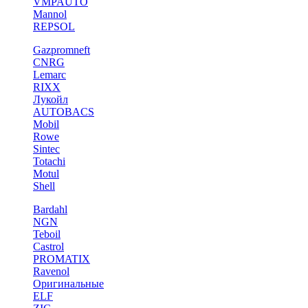
VMPAUTO
Mannol
REPSOL
Gazpromneft
CNRG
Lemarc
RIXX
Лукойл
AUTOBACS
Mobil
Rowe
Sintec
Totachi
Motul
Shell
Bardahl
NGN
Teboil
Castrol
PROMATIX
Ravenol
Оригинальные
ELF