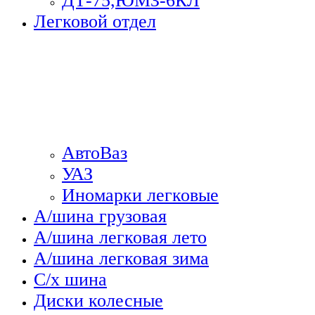
ДТ-75,ЮМЗ-6КЛ
Легковой отдел
АвтоВаз
УАЗ
Иномарки легковые
А/шина грузовая
А/шина легковая лето
А/шина легковая зима
С/х шина
Диски колесные