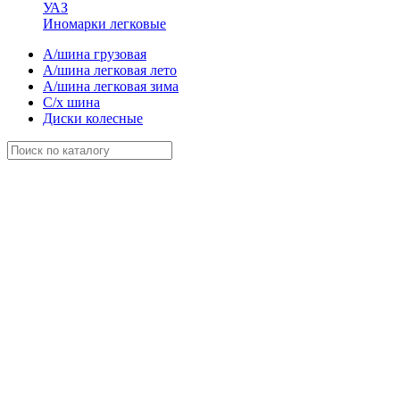
УАЗ
Иномарки легковые
А/шина грузовая
А/шина легковая лето
А/шина легковая зима
С/х шина
Диски колесные