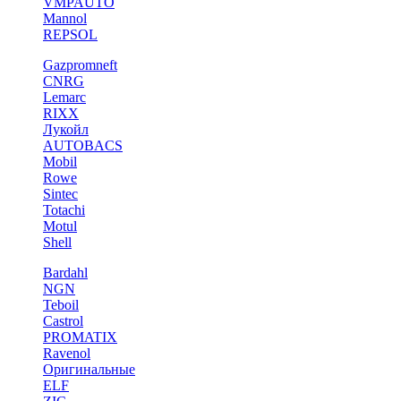
VMPAUTO
Mannol
REPSOL
Gazpromneft
CNRG
Lemarc
RIXX
Лукойл
AUTOBACS
Mobil
Rowe
Sintec
Totachi
Motul
Shell
Bardahl
NGN
Teboil
Castrol
PROMATIX
Ravenol
Оригинальные
ELF