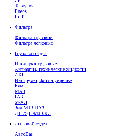
ZIC
Takayama
Eneos
Rolf
Фильтра
Фильтра грузовой
Фильтра легковые
Грузовой отдел
Иномарки грузовые
Антифриз, технические жидкости
АКБ
Инструмет, фитинг, крепеж
Кам.
МАЗ
ГА3
УРАЛ
Зил,МТЗ,ПАЗ
ДТ-75,ЮМЗ-6КЛ
Легковой отдел
АвтоВаз