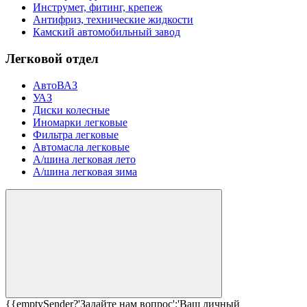
Инструмет, фитинг, крепеж
Антифриз, технические жидкости
Камский автомобильный завод
Легковой отдел
АвтоВАЗ
УАЗ
Диски колесные
Иномарки легковые
Фильтра легковые
Автомасла легковые
А/шина легковая лето
А/шина легковая зима
{{emptySender?'Задайте нам вопрос':'Ваш личный