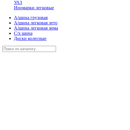
УАЗ
Иномарки легковые
А/шина грузовая
А/шина легковая лето
А/шина легковая зима
С/х шина
Диски колесные