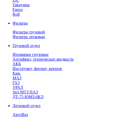
ZIC
Takayama
Eneos
Rolf
Фильтра
Фильтра грузовой
Фильтра легковые
Грузовой отдел
Иномарки грузовые
Антифриз, технические жидкости
АКБ
Инструмет, фитинг, крепеж
Кам.
МАЗ
ГА3
УРАЛ
Зил,МТЗ,ПАЗ
ДТ-75,ЮМЗ-6КЛ
Легковой отдел
АвтоВаз