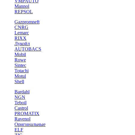
VMPAUTO
Mannol
REPSOL
Gazpromneft
CNRG
Lemarc
RIXX
Лукойл
AUTOBACS
Mobil
Rowe
Sintec
Totachi
Motul
Shell
Bardahl
NGN
Teboil
Castrol
PROMATIX
Ravenol
Оригинальные
ELF