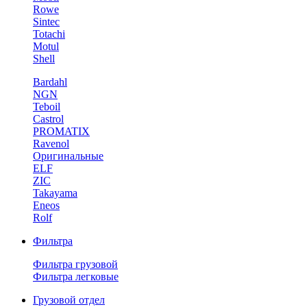
Rowe
Sintec
Totachi
Motul
Shell
Bardahl
NGN
Teboil
Castrol
PROMATIX
Ravenol
Оригинальные
ELF
ZIC
Takayama
Eneos
Rolf
Фильтра
Фильтра грузовой
Фильтра легковые
Грузовой отдел