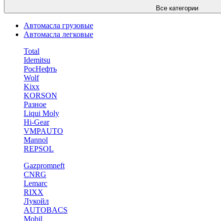
Все категории
Автомасла грузовые
Автомасла легковые
Total
Idemitsu
РосНефть
Wolf
Kixx
KORSON
Разное
Liqui Moly
Hi-Gear
VMPAUTO
Mannol
REPSOL
Gazpromneft
CNRG
Lemarc
RIXX
Лукойл
AUTOBACS
Mobil