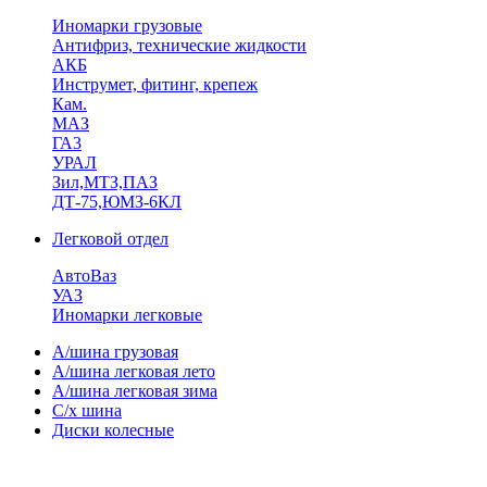
Иномарки грузовые
Антифриз, технические жидкости
АКБ
Инструмет, фитинг, крепеж
Кам.
МАЗ
ГА3
УРАЛ
Зил,МТЗ,ПАЗ
ДТ-75,ЮМЗ-6КЛ
Легковой отдел
АвтоВаз
УАЗ
Иномарки легковые
А/шина грузовая
А/шина легковая лето
А/шина легковая зима
С/х шина
Диски колесные