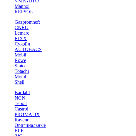
VMPAUTO
Mannol
REPSOL
Gazpromneft
CNRG
Lemarc
RIXX
Лукойл
AUTOBACS
Mobil
Rowe
Sintec
Totachi
Motul
Shell
Bardahl
NGN
Teboil
Castrol
PROMATIX
Ravenol
Оригинальные
ELF