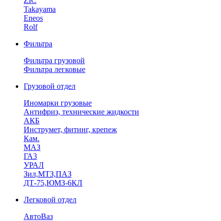
ZIC
Takayama
Eneos
Rolf
Фильтра
Фильтра грузовой
Фильтра легковые
Грузовой отдел
Иномарки грузовые
Антифриз, технические жидкости
АКБ
Инструмет, фитинг, крепеж
Кам.
МАЗ
ГА3
УРАЛ
Зил,МТЗ,ПАЗ
ДТ-75,ЮМЗ-6КЛ
Легковой отдел
АвтоВаз