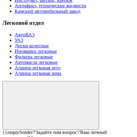
Инструмет, фитинг, крепеж
Антифриз, технические жидкости
Камский автомобильный завод
Легковой отдел
АвтоВАЗ
УАЗ
Диски колесные
Иномарки легковые
Фильтра легковые
Автомасла легковые
А/шина легковая лето
А/шина легковая зима
{{emptySender?'Задайте нам вопрос':'Ваш личный