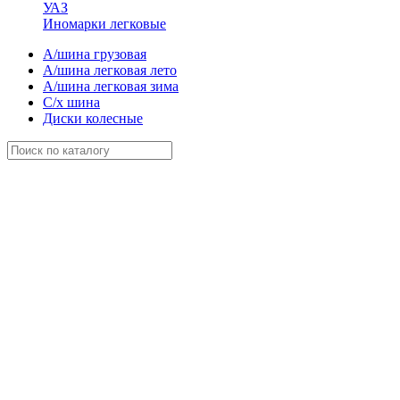
УАЗ
Иномарки легковые
А/шина грузовая
А/шина легковая лето
А/шина легковая зима
С/х шина
Диски колесные