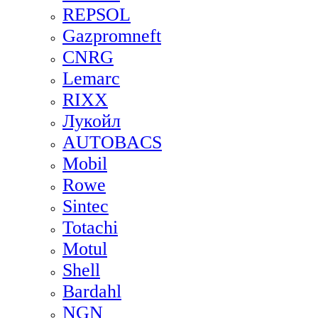
REPSOL
Gazpromneft
CNRG
Lemarc
RIXX
Лукойл
AUTOBACS
Mobil
Rowe
Sintec
Totachi
Motul
Shell
Bardahl
NGN