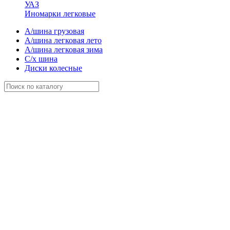
УАЗ
Иномарки легковые
А/шина грузовая
А/шина легковая лето
А/шина легковая зима
С/х шина
Диски колесные