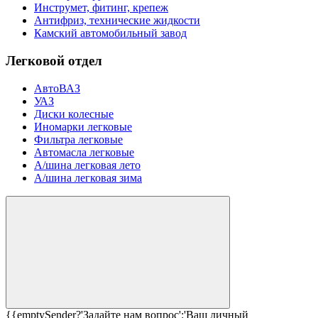
Инструмет, фитинг, крепеж
Антифриз, технические жидкости
Камский автомобильный завод
Легковой отдел
АвтоВАЗ
УАЗ
Диски колесные
Иномарки легковые
Фильтра легковые
Автомасла легковые
А/шина легковая лето
А/шина легковая зима
{{emptySender?'Задайте нам вопрос':'Ваш личный