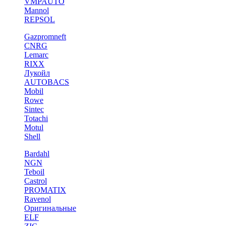
VMPAUTO
Mannol
REPSOL
Gazpromneft
CNRG
Lemarc
RIXX
Лукойл
AUTOBACS
Mobil
Rowe
Sintec
Totachi
Motul
Shell
Bardahl
NGN
Teboil
Castrol
PROMATIX
Ravenol
Оригинальные
ELF