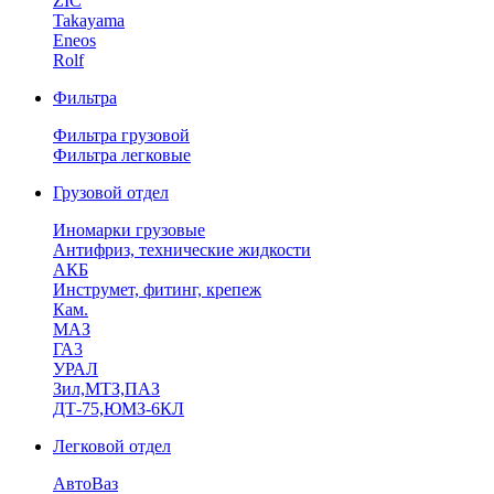
ZIC
Takayama
Eneos
Rolf
Фильтра
Фильтра грузовой
Фильтра легковые
Грузовой отдел
Иномарки грузовые
Антифриз, технические жидкости
АКБ
Инструмет, фитинг, крепеж
Кам.
МАЗ
ГА3
УРАЛ
Зил,МТЗ,ПАЗ
ДТ-75,ЮМЗ-6КЛ
Легковой отдел
АвтоВаз