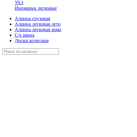
УАЗ
Иномарки легковые
А/шина грузовая
А/шина легковая лето
А/шина легковая зима
С/х шина
Диски колесные