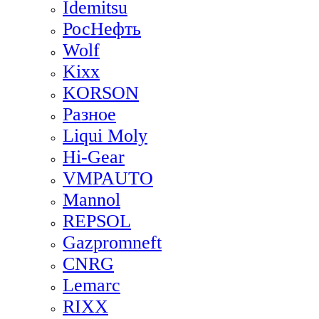
Idemitsu
РосНефть
Wolf
Kixx
KORSON
Разное
Liqui Moly
Hi-Gear
VMPAUTO
Mannol
REPSOL
Gazpromneft
CNRG
Lemarc
RIXX