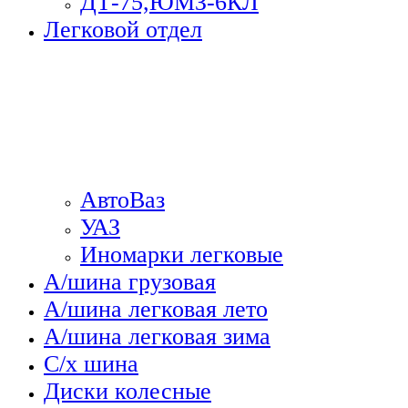
ДТ-75,ЮМЗ-6КЛ
Легковой отдел
АвтоВаз
УАЗ
Иномарки легковые
А/шина грузовая
А/шина легковая лето
А/шина легковая зима
С/х шина
Диски колесные