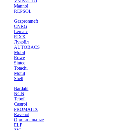
VMPAUTO
Mannol
REPSOL
Gazpromneft
CNRG
Lemarc
RIXX
Лукойл
AUTOBACS
Mobil
Rowe
Sintec
Totachi
Motul
Shell
Bardahl
NGN
Teboil
Castrol
PROMATIX
Ravenol
Оригинальные
ELF