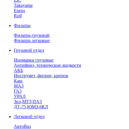
ZIC
Takayama
Eneos
Rolf
Фильтра
Фильтра грузовой
Фильтра легковые
Грузовой отдел
Иномарки грузовые
Антифриз, технические жидкости
АКБ
Инструмет, фитинг, крепеж
Кам.
МАЗ
ГА3
УРАЛ
Зил,МТЗ,ПАЗ
ДТ-75,ЮМЗ-6КЛ
Легковой отдел
АвтоВаз