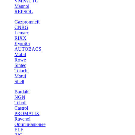
VMPAUTO
Mannol
REPSOL
Gazpromneft
CNRG
Lemarc
RIXX
Лукойл
AUTOBACS
Mobil
Rowe
Sintec
Totachi
Motul
Shell
Bardahl
NGN
Teboil
Castrol
PROMATIX
Ravenol
Оригинальные
ELF