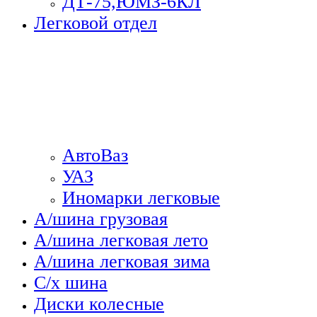
ДТ-75,ЮМЗ-6КЛ
Легковой отдел
АвтоВаз
УАЗ
Иномарки легковые
А/шина грузовая
А/шина легковая лето
А/шина легковая зима
С/х шина
Диски колесные