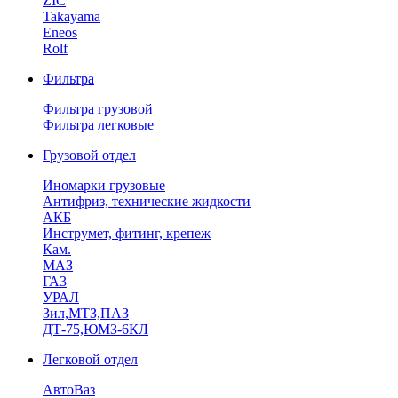
ZIC
Takayama
Eneos
Rolf
Фильтра
Фильтра грузовой
Фильтра легковые
Грузовой отдел
Иномарки грузовые
Антифриз, технические жидкости
АКБ
Инструмет, фитинг, крепеж
Кам.
МАЗ
ГА3
УРАЛ
Зил,МТЗ,ПАЗ
ДТ-75,ЮМЗ-6КЛ
Легковой отдел
АвтоВаз