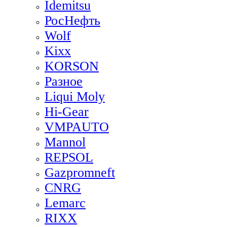
Idemitsu
РосНефть
Wolf
Kixx
KORSON
Разное
Liqui Moly
Hi-Gear
VMPAUTO
Mannol
REPSOL
Gazpromneft
CNRG
Lemarc
RIXX