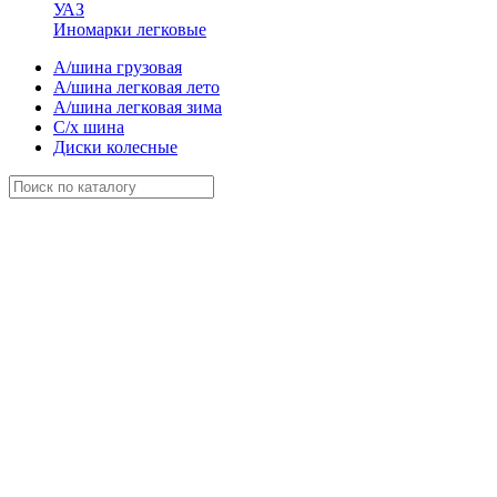
УАЗ
Иномарки легковые
А/шина грузовая
А/шина легковая лето
А/шина легковая зима
С/х шина
Диски колесные