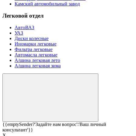
Камский автомобильный завод
Легковой отдел
АвтоВАЗ
УАЗ
Диски колесные
Иномарки легковые
Фильтра легковые
Автомасла легковые
А/шина легковая лето
А/шина легковая зима
{{emptySender?'Задайте нам вопрос':'Ваш личный
консультант'}}
Х