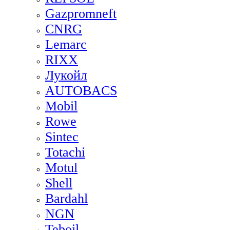
Gazpromneft
CNRG
Lemarc
RIXX
Лукойл
AUTOBACS
Mobil
Rowe
Sintec
Totachi
Motul
Shell
Bardahl
NGN
Teboil