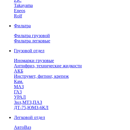
ZIC
Takayama
Eneos
Rolf
Фильтра
Фильтра грузовой
Фильтра легковые
Грузовой отдел
Иномарки грузовые
Антифриз, технические жидкости
АКБ
Инструмет, фитинг, крепеж
Кам.
МАЗ
ГА3
УРАЛ
Зил,МТЗ,ПАЗ
ДТ-75,ЮМЗ-6КЛ
Легковой отдел
АвтоВаз