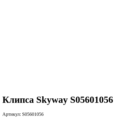
Клипса Skyway S05601056
Артикул:
S05601056