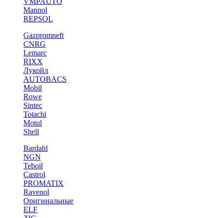
VMPAUTO
Mannol
REPSOL
Gazpromneft
CNRG
Lemarc
RIXX
Лукойл
AUTOBACS
Mobil
Rowe
Sintec
Totachi
Motul
Shell
Bardahl
NGN
Teboil
Castrol
PROMATIX
Ravenol
Оригинальные
ELF