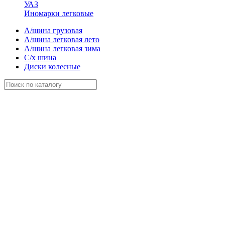
УАЗ
Иномарки легковые
А/шина грузовая
А/шина легковая лето
А/шина легковая зима
С/х шина
Диски колесные