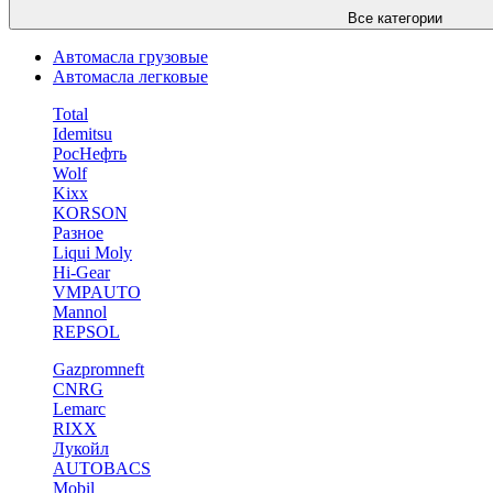
Все категории
Автомасла грузовые
Автомасла легковые
Total
Idemitsu
РосНефть
Wolf
Kixx
KORSON
Разное
Liqui Moly
Hi-Gear
VMPAUTO
Mannol
REPSOL
Gazpromneft
CNRG
Lemarc
RIXX
Лукойл
AUTOBACS
Mobil