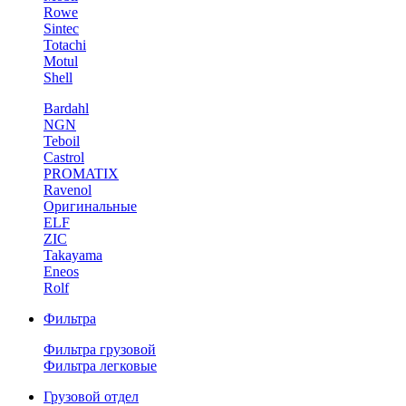
Rowe
Sintec
Totachi
Motul
Shell
Bardahl
NGN
Teboil
Castrol
PROMATIX
Ravenol
Оригинальные
ELF
ZIC
Takayama
Eneos
Rolf
Фильтра
Фильтра грузовой
Фильтра легковые
Грузовой отдел