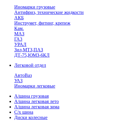
Иномарки грузовые
Антифриз, технические жидкости
АКБ
Инструмет, фитинг, крепеж
Кам.
МАЗ
ГА3
УРАЛ
Зил,МТЗ,ПАЗ
ДТ-75,ЮМЗ-6КЛ
Легковой отдел
АвтоВаз
УАЗ
Иномарки легковые
А/шина грузовая
А/шина легковая лето
А/шина легковая зима
С/х шина
Диски колесные