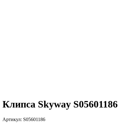
Клипса Skyway S05601186
Артикул:
S05601186