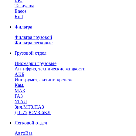
ZIC
Takayama
Eneos
Rolf
Фильтра
Фильтра грузовой
Фильтра легковые
Грузовой отдел
Иномарки грузовые
Антифриз, технические жидкости
АКБ
Инструмет, фитинг, крепеж
Кам.
МАЗ
ГА3
УРАЛ
Зил,МТЗ,ПАЗ
ДТ-75,ЮМЗ-6КЛ
Легковой отдел
АвтоВаз