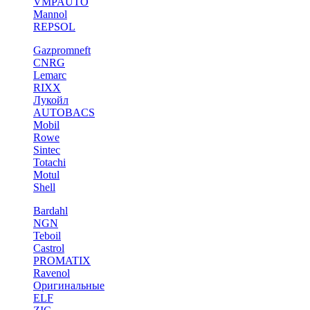
VMPAUTO
Mannol
REPSOL
Gazpromneft
CNRG
Lemarc
RIXX
Лукойл
AUTOBACS
Mobil
Rowe
Sintec
Totachi
Motul
Shell
Bardahl
NGN
Teboil
Castrol
PROMATIX
Ravenol
Оригинальные
ELF