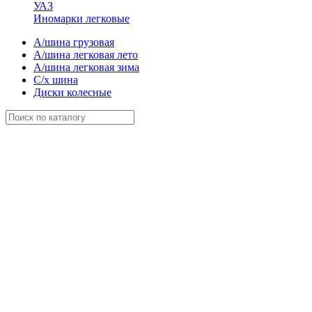
УАЗ
Иномарки легковые
А/шина грузовая
А/шина легковая лето
А/шина легковая зима
С/х шина
Диски колесные