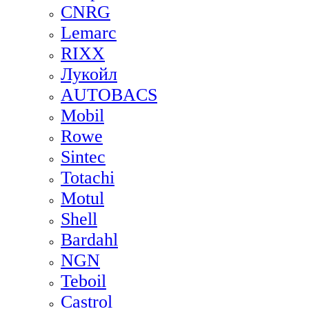
CNRG
Lemarc
RIXX
Лукойл
AUTOBACS
Mobil
Rowe
Sintec
Totachi
Motul
Shell
Bardahl
NGN
Teboil
Castrol