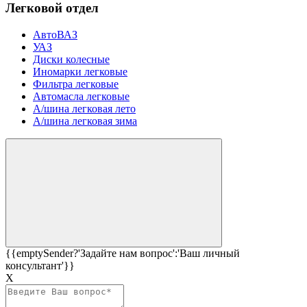
Легковой отдел
АвтоВАЗ
УАЗ
Диски колесные
Иномарки легковые
Фильтра легковые
Автомасла легковые
А/шина легковая лето
А/шина легковая зима
{{emptySender?'Задайте нам вопрос':'Ваш личный
консультант'}}
Х