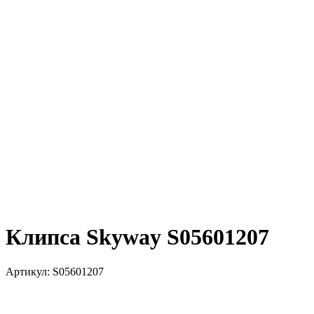
Клипса Skyway S05601207
Артикул:
S05601207