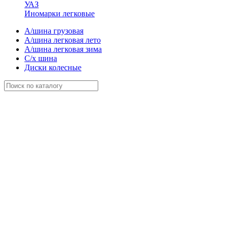
УАЗ
Иномарки легковые
А/шина грузовая
А/шина легковая лето
А/шина легковая зима
С/х шина
Диски колесные