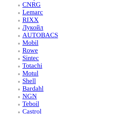
CNRG
Lemarc
RIXX
Лукойл
AUTOBACS
Mobil
Rowe
Sintec
Totachi
Motul
Shell
Bardahl
NGN
Teboil
Castrol