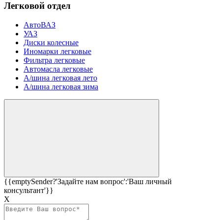
Легковой отдел
АвтоВАЗ
УАЗ
Диски колесные
Иномарки легковые
Фильтра легковые
Автомасла легковые
А/шина легковая лето
А/шина легковая зима
{{emptySender?'Задайте нам вопрос':'Ваш личный
консультант'}}
Х