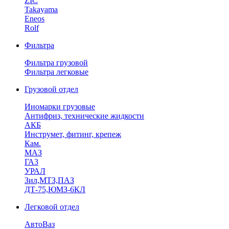
ZIC
Takayama
Eneos
Rolf
Фильтра
Фильтра грузовой
Фильтра легковые
Грузовой отдел
Иномарки грузовые
Антифриз, технические жидкости
АКБ
Инструмет, фитинг, крепеж
Кам.
МАЗ
ГА3
УРАЛ
Зил,МТЗ,ПАЗ
ДТ-75,ЮМЗ-6КЛ
Легковой отдел
АвтоВаз