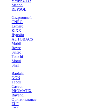
VMPAUTO
Mannol
REPSOL
Gazpromneft
CNRG
Lemarc
RIXX
Лукойл
AUTOBACS
Mobil
Rowe
Sintec
Totachi
Motul
Shell
Bardahl
NGN
Teboil
Castrol
PROMATIX
Ravenol
Оригинальные
ELF