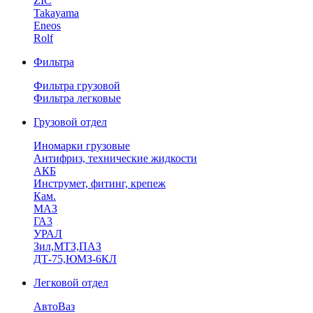
ZIC
Takayama
Eneos
Rolf
Фильтра
Фильтра грузовой
Фильтра легковые
Грузовой отдел
Иномарки грузовые
Антифриз, технические жидкости
АКБ
Инструмет, фитинг, крепеж
Кам.
МАЗ
ГА3
УРАЛ
Зил,МТЗ,ПАЗ
ДТ-75,ЮМЗ-6КЛ
Легковой отдел
АвтоВаз