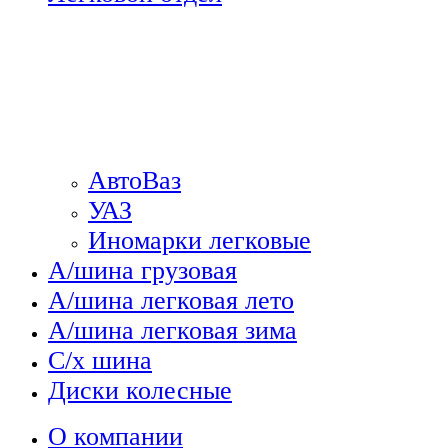
АвтоВаз
УАЗ
Иномарки легковые
А/шина грузовая
А/шина легковая лето
А/шина легковая зима
С/х шина
Диски колесные
О компании