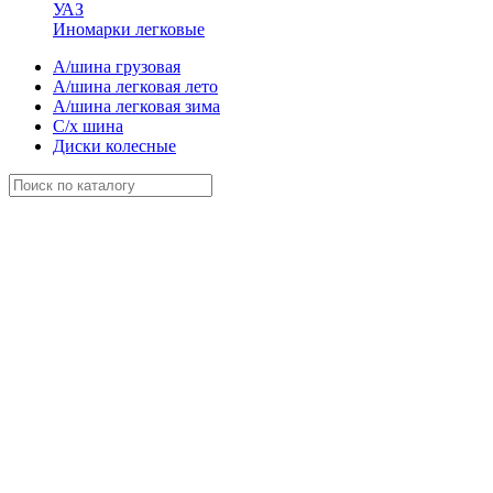
УАЗ
Иномарки легковые
А/шина грузовая
А/шина легковая лето
А/шина легковая зима
С/х шина
Диски колесные