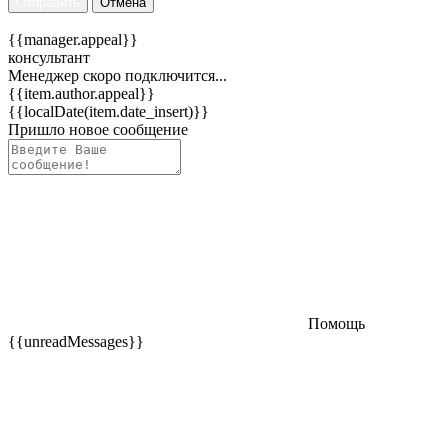
Отправить
Отмена
{{manager.appeal}}
консультант
Менеджер скоро подключится...
{{item.author.appeal}}
{{localDate(item.date_insert)}}
Пришло новое сообщение
Помощь
{{unreadMessages}}