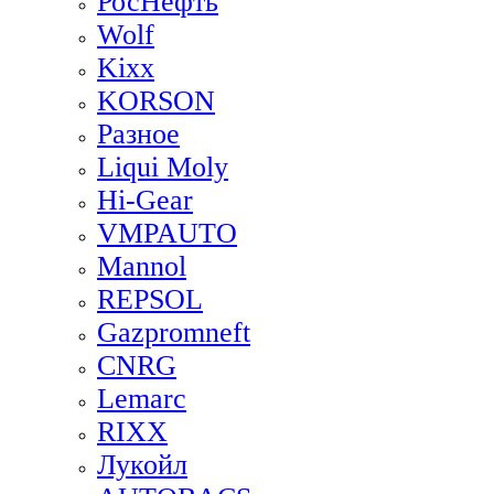
РосНефть
Wolf
Kixx
KORSON
Разное
Liqui Moly
Hi-Gear
VMPAUTO
Mannol
REPSOL
Gazpromneft
CNRG
Lemarc
RIXX
Лукойл