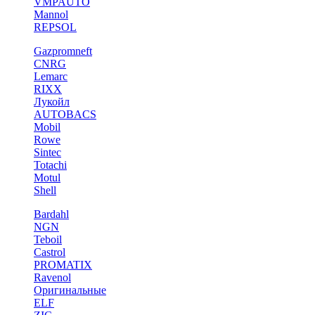
VMPAUTO
Mannol
REPSOL
Gazpromneft
CNRG
Lemarc
RIXX
Лукойл
AUTOBACS
Mobil
Rowe
Sintec
Totachi
Motul
Shell
Bardahl
NGN
Teboil
Castrol
PROMATIX
Ravenol
Оригинальные
ELF