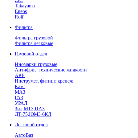
ZIC
Takayama
Eneos
Rolf
Фильтра
Фильтра грузовой
Фильтра легковые
Грузовой отдел
Иномарки грузовые
Антифриз, технические жидкости
АКБ
Инструмет, фитинг, крепеж
Кам.
МАЗ
ГА3
УРАЛ
Зил,МТЗ,ПАЗ
ДТ-75,ЮМЗ-6КЛ
Легковой отдел
АвтоВаз