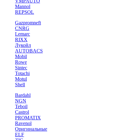
VMPAUTO
Mannol
REPSOL
Gazpromneft
CNRG
Lemarc
RIXX
Лукойл
AUTOBACS
Mobil
Rowe
Sintec
Totachi
Motul
Shell
Bardahl
NGN
Teboil
Castrol
PROMATIX
Ravenol
Оригинальные
ELF