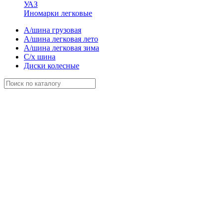
УАЗ
Иномарки легковые
А/шина грузовая
А/шина легковая лето
А/шина легковая зима
С/х шина
Диски колесные