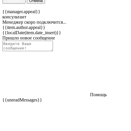
Отправить
Отмена
{{manager.appeal}}
консультант
Менеджер скоро подключится...
{{item.author.appeal}}
{{localDate(item.date_insert)}}
Пришло новое сообщение
Помощь
{{unreadMessages}}