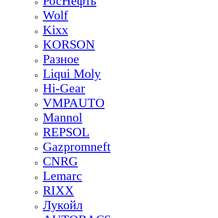
РосНефть
Wolf
Kixx
KORSON
Разное
Liqui Moly
Hi-Gear
VMPAUTO
Mannol
REPSOL
Gazpromneft
CNRG
Lemarc
RIXX
Лукойл