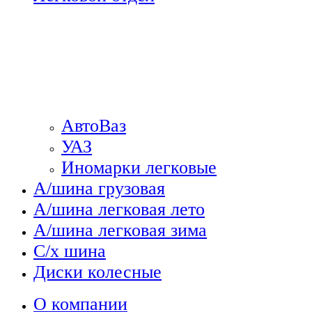
АвтоВаз
УАЗ
Иномарки легковые
А/шина грузовая
А/шина легковая лето
А/шина легковая зима
С/х шина
Диски колесные
О компании