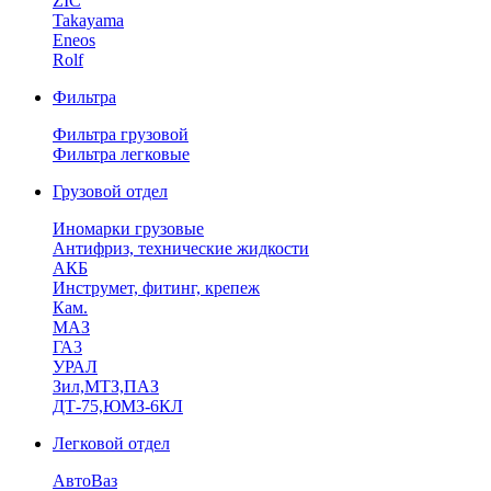
ZIC
Takayama
Eneos
Rolf
Фильтра
Фильтра грузовой
Фильтра легковые
Грузовой отдел
Иномарки грузовые
Антифриз, технические жидкости
АКБ
Инструмет, фитинг, крепеж
Кам.
МАЗ
ГА3
УРАЛ
Зил,МТЗ,ПАЗ
ДТ-75,ЮМЗ-6КЛ
Легковой отдел
АвтоВаз