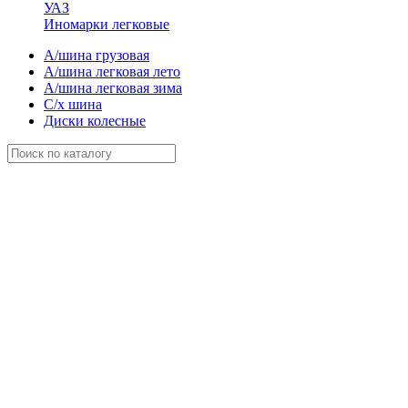
УАЗ
Иномарки легковые
А/шина грузовая
А/шина легковая лето
А/шина легковая зима
С/х шина
Диски колесные