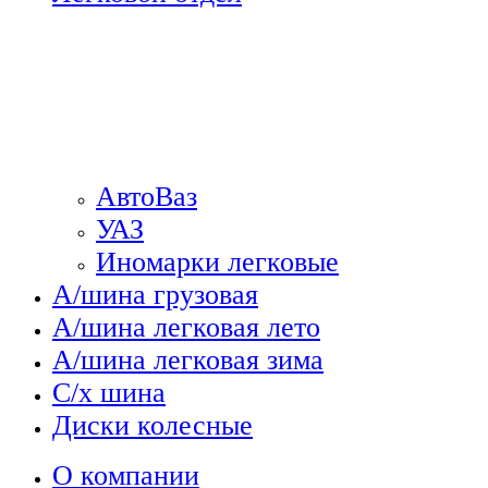
АвтоВаз
УАЗ
Иномарки легковые
А/шина грузовая
А/шина легковая лето
А/шина легковая зима
С/х шина
Диски колесные
О компании