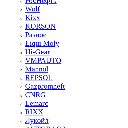
РосНефть
Wolf
Kixx
KORSON
Разное
Liqui Moly
Hi-Gear
VMPAUTO
Mannol
REPSOL
Gazpromneft
CNRG
Lemarc
RIXX
Лукойл