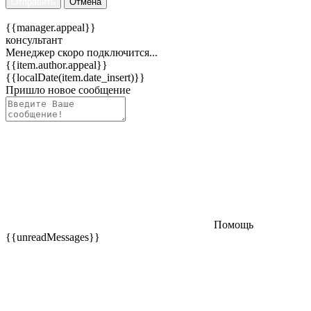
Отправить
Отмена
{{manager.appeal}}
консультант
Менеджер скоро подключится...
{{item.author.appeal}}
{{localDate(item.date_insert)}}
Пришло новое сообщение
Помощь
{{unreadMessages}}