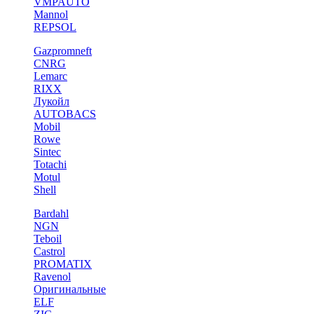
VMPAUTO
Mannol
REPSOL
Gazpromneft
CNRG
Lemarc
RIXX
Лукойл
AUTOBACS
Mobil
Rowe
Sintec
Totachi
Motul
Shell
Bardahl
NGN
Teboil
Castrol
PROMATIX
Ravenol
Оригинальные
ELF