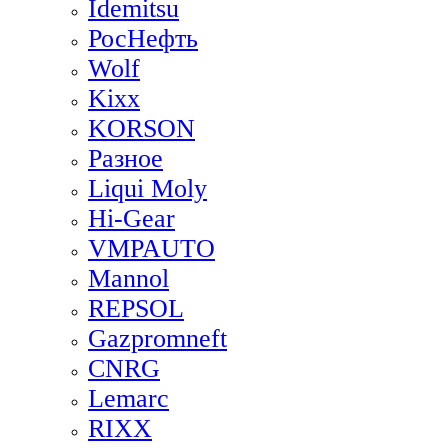
Idemitsu
РосНефть
Wolf
Kixx
KORSON
Разное
Liqui Moly
Hi-Gear
VMPAUTO
Mannol
REPSOL
Gazpromneft
CNRG
Lemarc
RIXX