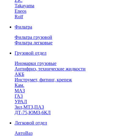
ZIC
Takayama
Eneos
Rolf
Фильтра
Фильтра грузовой
Фильтра легковые
Грузовой отдел
Иномарки грузовые
Антифриз, технические жидкости
АКБ
Инструмет, фитинг, крепеж
Кам.
МАЗ
ГА3
УРАЛ
Зил,МТЗ,ПАЗ
ДТ-75,ЮМЗ-6КЛ
Легковой отдел
АвтоВаз