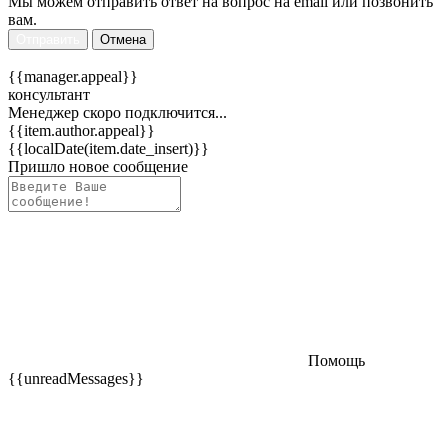
Мы можем отправить ответ на вопрос на email или позвонить
вам.
Отправить
Отмена
{{manager.appeal}}
консультант
Менеджер скоро подключится...
{{item.author.appeal}}
{{localDate(item.date_insert)}}
Пришло новое сообщение
Помощь
{{unreadMessages}}