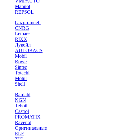
VMPAUTO
Mannol
REPSOL
Gazpromneft
CNRG
Lemarc
RIXX
Лукойл
AUTOBACS
Mobil
Rowe
Sintec
Totachi
Motul
Shell
Bardahl
NGN
Teboil
Castrol
PROMATIX
Ravenol
Оригинальные
ELF