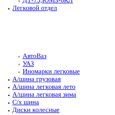
ДТ-75,ЮМЗ-6КЛ
Легковой отдел
АвтоВаз
УАЗ
Иномарки легковые
А/шина грузовая
А/шина легковая лето
А/шина легковая зима
С/х шина
Диски колесные