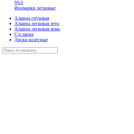
УАЗ
Иномарки легковые
А/шина грузовая
А/шина легковая лето
А/шина легковая зима
С/х шина
Диски колесные