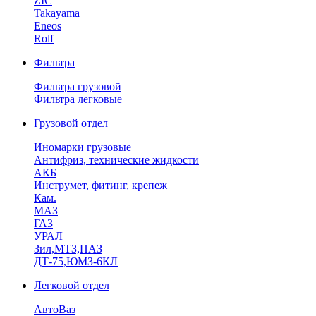
ZIC
Takayama
Eneos
Rolf
Фильтра
Фильтра грузовой
Фильтра легковые
Грузовой отдел
Иномарки грузовые
Антифриз, технические жидкости
АКБ
Инструмет, фитинг, крепеж
Кам.
МАЗ
ГА3
УРАЛ
Зил,МТЗ,ПАЗ
ДТ-75,ЮМЗ-6КЛ
Легковой отдел
АвтоВаз