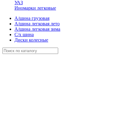
УАЗ
Иномарки легковые
А/шина грузовая
А/шина легковая лето
А/шина легковая зима
С/х шина
Диски колесные