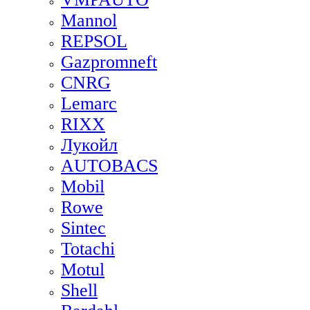
Mannol
REPSOL
Gazpromneft
CNRG
Lemarc
RIXX
Лукойл
AUTOBACS
Mobil
Rowe
Sintec
Totachi
Motul
Shell