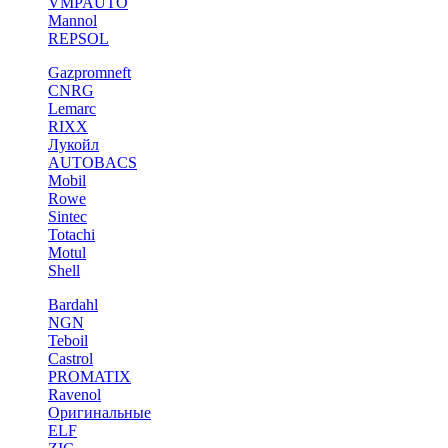
VMPAUTO
Mannol
REPSOL
Gazpromneft
CNRG
Lemarc
RIXX
Лукойл
AUTOBACS
Mobil
Rowe
Sintec
Totachi
Motul
Shell
Bardahl
NGN
Teboil
Castrol
PROMATIX
Ravenol
Оригинальные
ELF