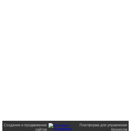
Создание и продвижение
Платформа для управления
сайтов
бизнесом