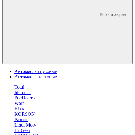
Все категории
Автомасла грузовые
Автомасла легковые
Total
Idemitsu
РосНефть
Wolf
Kixx
KORSON
Разное
Liqui Moly
Hi-Gear