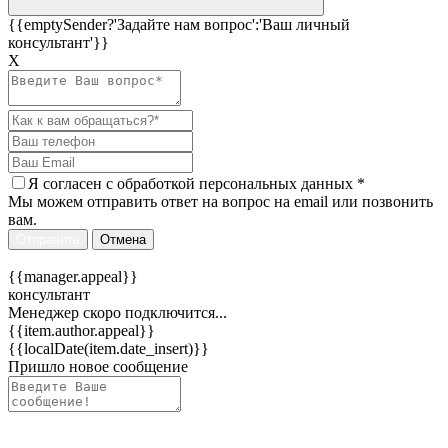
{{emptySender?'Задайте нам вопрос':'Ваш личный
консультант'}}
Х
Я согласен c
обработкой персональных данных
*
Мы можем отправить ответ на вопрос на email или позвонить
вам.
Отправить
Отмена
{{manager.appeal}}
консультант
Менеджер скоро подключится...
{{item.author.appeal}}
{{localDate(item.date_insert)}}
Пришло новое сообщение