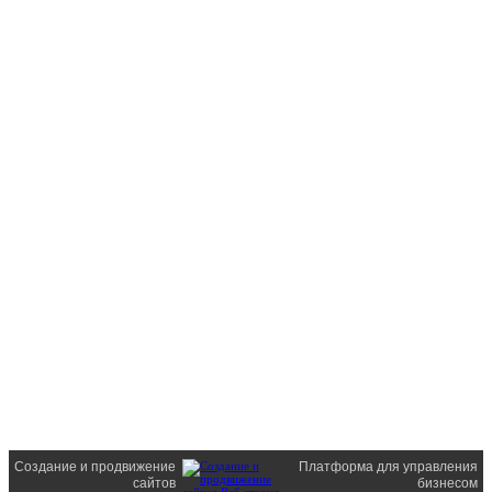
Создание и продвижение
Платформа для управления
сайтов
бизнесом