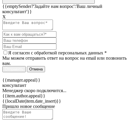
{{emptySender?'Задайте нам вопрос':'Ваш личный
консультант'}}
Х
Я согласен c
обработкой персональных данных
*
Мы можем отправить ответ на вопрос на email или позвонить
вам.
Отправить
Отмена
{{manager.appeal}}
консультант
Менеджер скоро подключится...
{{item.author.appeal}}
{{localDate(item.date_insert)}}
Пришло новое сообщение