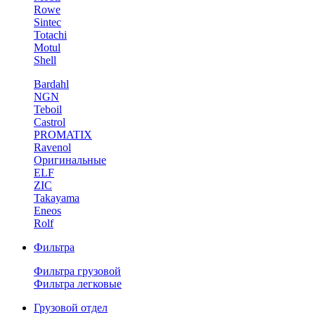
Rowe
Sintec
Totachi
Motul
Shell
Bardahl
NGN
Teboil
Castrol
PROMATIX
Ravenol
Оригинальные
ELF
ZIC
Takayama
Eneos
Rolf
Фильтра
Фильтра грузовой
Фильтра легковые
Грузовой отдел