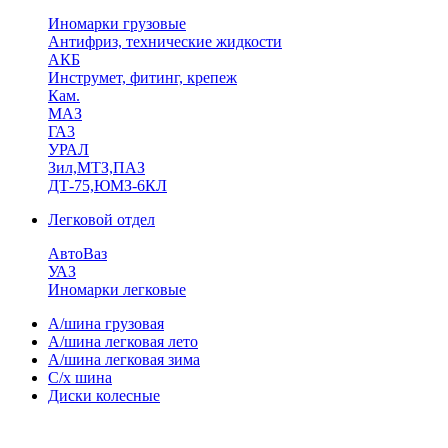
Иномарки грузовые
Антифриз, технические жидкости
АКБ
Инструмет, фитинг, крепеж
Кам.
МАЗ
ГА3
УРАЛ
Зил,МТЗ,ПАЗ
ДТ-75,ЮМЗ-6КЛ
Легковой отдел
АвтоВаз
УАЗ
Иномарки легковые
А/шина грузовая
А/шина легковая лето
А/шина легковая зима
С/х шина
Диски колесные