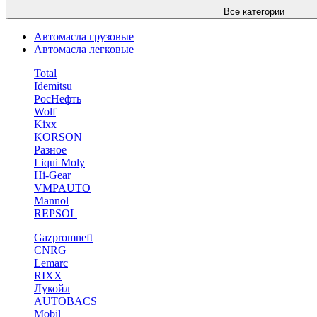
Все категории
Автомасла грузовые
Автомасла легковые
Total
Idemitsu
РосНефть
Wolf
Kixx
KORSON
Разное
Liqui Moly
Hi-Gear
VMPAUTO
Mannol
REPSOL
Gazpromneft
CNRG
Lemarc
RIXX
Лукойл
AUTOBACS
Mobil