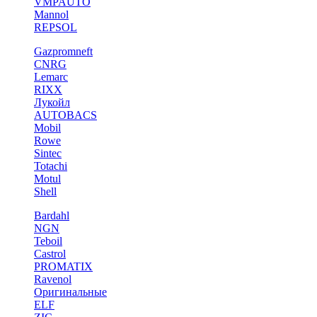
VMPAUTO
Mannol
REPSOL
Gazpromneft
CNRG
Lemarc
RIXX
Лукойл
AUTOBACS
Mobil
Rowe
Sintec
Totachi
Motul
Shell
Bardahl
NGN
Teboil
Castrol
PROMATIX
Ravenol
Оригинальные
ELF