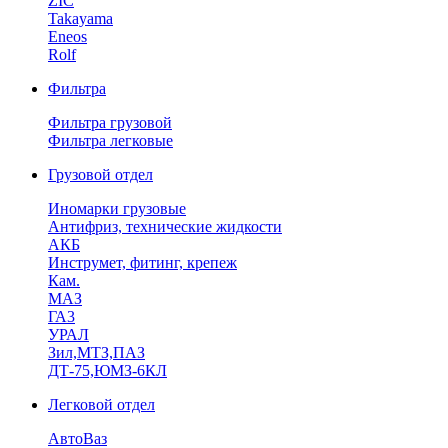
ZIC
Takayama
Eneos
Rolf
Фильтра
Фильтра грузовой
Фильтра легковые
Грузовой отдел
Иномарки грузовые
Антифриз, технические жидкости
АКБ
Инструмет, фитинг, крепеж
Кам.
МАЗ
ГА3
УРАЛ
Зил,МТЗ,ПАЗ
ДТ-75,ЮМЗ-6КЛ
Легковой отдел
АвтоВаз