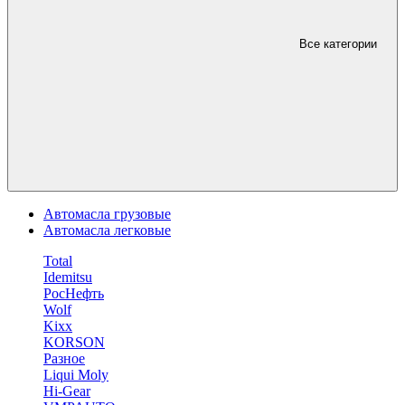
Все категории
Автомасла грузовые
Автомасла легковые
Total
Idemitsu
РосНефть
Wolf
Kixx
KORSON
Разное
Liqui Moly
Hi-Gear