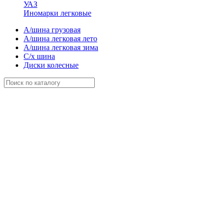
УАЗ
Иномарки легковые
А/шина грузовая
А/шина легковая лето
А/шина легковая зима
С/х шина
Диски колесные