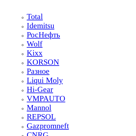
Total
Idemitsu
РосНефть
Wolf
Kixx
KORSON
Разное
Liqui Moly
Hi-Gear
VMPAUTO
Mannol
REPSOL
Gazpromneft
CNRG