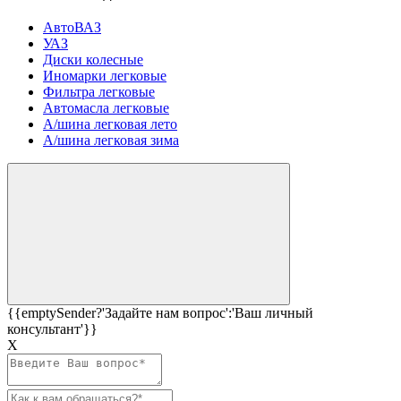
АвтоВАЗ
УАЗ
Диски колесные
Иномарки легковые
Фильтра легковые
Автомасла легковые
А/шина легковая лето
А/шина легковая зима
{{emptySender?'Задайте нам вопрос':'Ваш личный
консультант'}}
Х