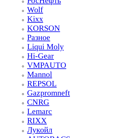
РосНефть
Wolf
Kixx
KORSON
Разное
Liqui Moly
Hi-Gear
VMPAUTO
Mannol
REPSOL
Gazpromneft
CNRG
Lemarc
RIXX
Лукойл