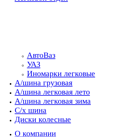
АвтоВаз
УАЗ
Иномарки легковые
А/шина грузовая
А/шина легковая лето
А/шина легковая зима
С/х шина
Диски колесные
О компании