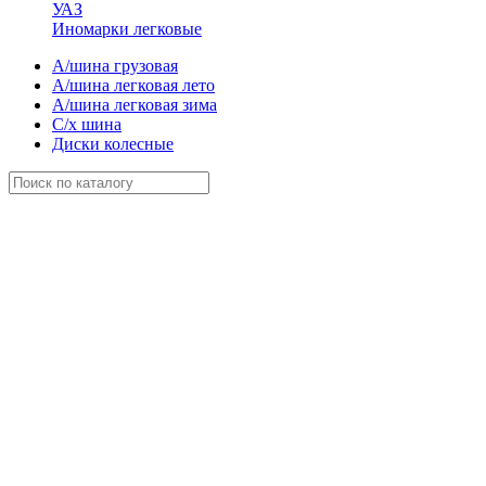
УАЗ
Иномарки легковые
А/шина грузовая
А/шина легковая лето
А/шина легковая зима
С/х шина
Диски колесные