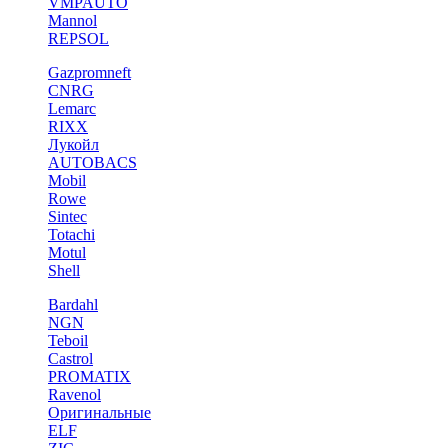
VMPAUTO
Mannol
REPSOL
Gazpromneft
CNRG
Lemarc
RIXX
Лукойл
AUTOBACS
Mobil
Rowe
Sintec
Totachi
Motul
Shell
Bardahl
NGN
Teboil
Castrol
PROMATIX
Ravenol
Оригинальные
ELF