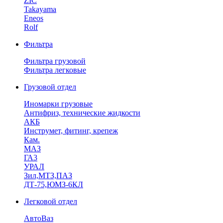
ZIC
Takayama
Eneos
Rolf
Фильтра
Фильтра грузовой
Фильтра легковые
Грузовой отдел
Иномарки грузовые
Антифриз, технические жидкости
АКБ
Инструмет, фитинг, крепеж
Кам.
МАЗ
ГА3
УРАЛ
Зил,МТЗ,ПАЗ
ДТ-75,ЮМЗ-6КЛ
Легковой отдел
АвтоВаз