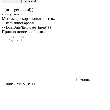
Отправить
Отмена
{{manager.appeal}}
консультант
Менеджер скоро подключится...
{{item.author.appeal}}
{{localDate(item.date_insert)}}
Пришло новое сообщение
Помощь
{{unreadMessages}}