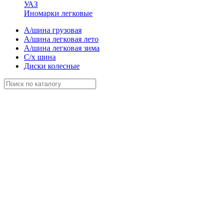
УАЗ
Иномарки легковые
А/шина грузовая
А/шина легковая лето
А/шина легковая зима
С/х шина
Диски колесные