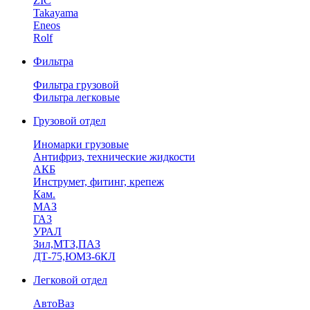
ZIC
Takayama
Eneos
Rolf
Фильтра
Фильтра грузовой
Фильтра легковые
Грузовой отдел
Иномарки грузовые
Антифриз, технические жидкости
АКБ
Инструмет, фитинг, крепеж
Кам.
МАЗ
ГА3
УРАЛ
Зил,МТЗ,ПАЗ
ДТ-75,ЮМЗ-6КЛ
Легковой отдел
АвтоВаз