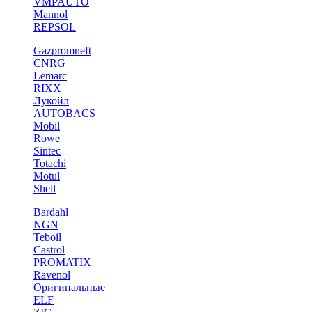
VMPAUTO
Mannol
REPSOL
Gazpromneft
CNRG
Lemarc
RIXX
Лукойл
AUTOBACS
Mobil
Rowe
Sintec
Totachi
Motul
Shell
Bardahl
NGN
Teboil
Castrol
PROMATIX
Ravenol
Оригинальные
ELF