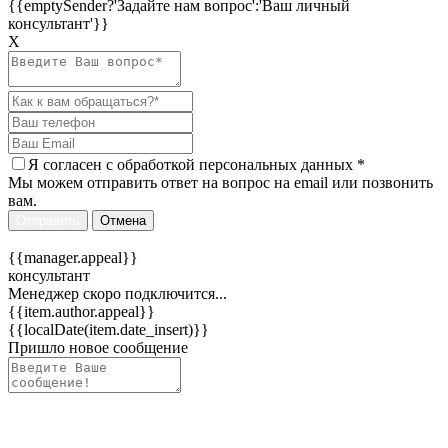
{{emptySender?'Задайте нам вопрос':'Ваш личный
консультант'}}
Х
Я согласен c
обработкой персональных данных
*
Мы можем отправить ответ на вопрос на email или позвонить
вам.
Отправить
Отмена
{{manager.appeal}}
консультант
Менеджер скоро подключится...
{{item.author.appeal}}
{{localDate(item.date_insert)}}
Пришло новое сообщение