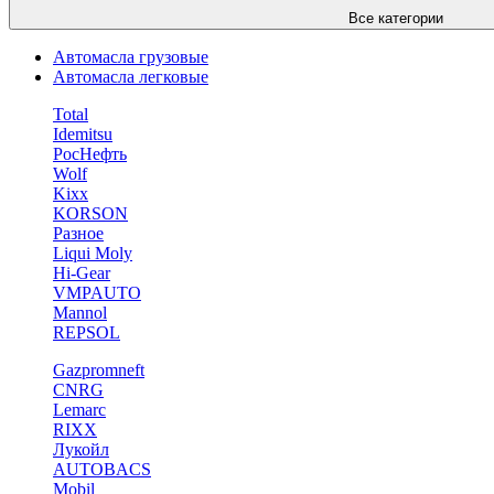
Все категории
Автомасла грузовые
Автомасла легковые
Total
Idemitsu
РосНефть
Wolf
Kixx
KORSON
Разное
Liqui Moly
Hi-Gear
VMPAUTO
Mannol
REPSOL
Gazpromneft
CNRG
Lemarc
RIXX
Лукойл
AUTOBACS
Mobil