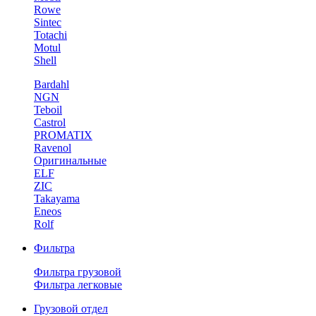
Rowe
Sintec
Totachi
Motul
Shell
Bardahl
NGN
Teboil
Castrol
PROMATIX
Ravenol
Оригинальные
ELF
ZIC
Takayama
Eneos
Rolf
Фильтра
Фильтра грузовой
Фильтра легковые
Грузовой отдел