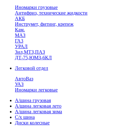
Иномарки грузовые
Антифриз, технические жидкости
АКБ
Инструмет, фитинг, крепеж
Кам.
МАЗ
ГА3
УРАЛ
Зил,МТЗ,ПАЗ
ДТ-75,ЮМЗ-6КЛ
Легковой отдел
АвтоВаз
УАЗ
Иномарки легковые
А/шина грузовая
А/шина легковая лето
А/шина легковая зима
С/х шина
Диски колесные