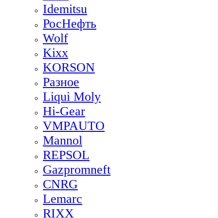
Idemitsu
РосНефть
Wolf
Kixx
KORSON
Разное
Liqui Moly
Hi-Gear
VMPAUTO
Mannol
REPSOL
Gazpromneft
CNRG
Lemarc
RIXX