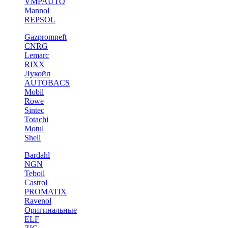
VMPAUTO
Mannol
REPSOL
Gazpromneft
CNRG
Lemarc
RIXX
Лукойл
AUTOBACS
Mobil
Rowe
Sintec
Totachi
Motul
Shell
Bardahl
NGN
Teboil
Castrol
PROMATIX
Ravenol
Оригинальные
ELF