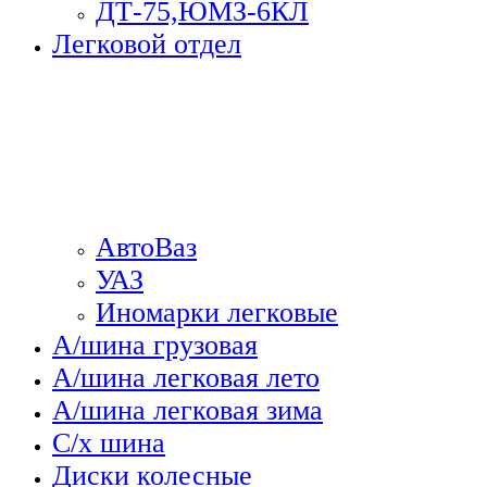
ДТ-75,ЮМЗ-6КЛ
Легковой отдел
АвтоВаз
УАЗ
Иномарки легковые
А/шина грузовая
А/шина легковая лето
А/шина легковая зима
С/х шина
Диски колесные