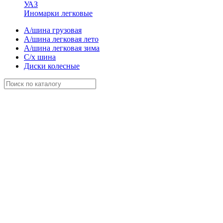
УАЗ
Иномарки легковые
А/шина грузовая
А/шина легковая лето
А/шина легковая зима
С/х шина
Диски колесные