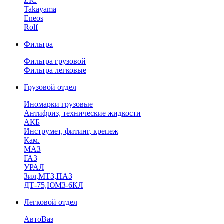
ZIC
Takayama
Eneos
Rolf
Фильтра
Фильтра грузовой
Фильтра легковые
Грузовой отдел
Иномарки грузовые
Антифриз, технические жидкости
АКБ
Инструмет, фитинг, крепеж
Кам.
МАЗ
ГА3
УРАЛ
Зил,МТЗ,ПАЗ
ДТ-75,ЮМЗ-6КЛ
Легковой отдел
АвтоВаз