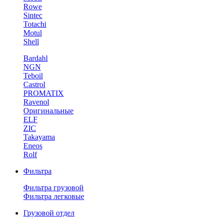
Rowe
Sintec
Totachi
Motul
Shell
Bardahl
NGN
Teboil
Castrol
PROMATIX
Ravenol
Оригинальные
ELF
ZIC
Takayama
Eneos
Rolf
Фильтра
Фильтра грузовой
Фильтра легковые
Грузовой отдел