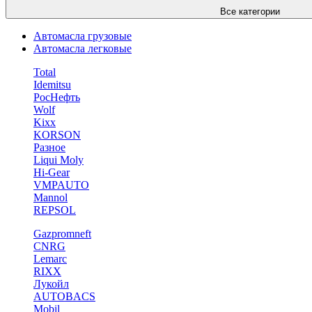
Все категории
Автомасла грузовые
Автомасла легковые
Total
Idemitsu
РосНефть
Wolf
Kixx
KORSON
Разное
Liqui Moly
Hi-Gear
VMPAUTO
Mannol
REPSOL
Gazpromneft
CNRG
Lemarc
RIXX
Лукойл
AUTOBACS
Mobil