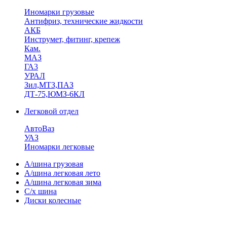
Иномарки грузовые
Антифриз, технические жидкости
АКБ
Инструмет, фитинг, крепеж
Кам.
МАЗ
ГА3
УРАЛ
Зил,МТЗ,ПАЗ
ДТ-75,ЮМЗ-6КЛ
Легковой отдел
АвтоВаз
УАЗ
Иномарки легковые
А/шина грузовая
А/шина легковая лето
А/шина легковая зима
С/х шина
Диски колесные