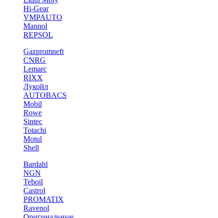
Hi-Gear
VMPAUTO
Mannol
REPSOL
Gazpromneft
CNRG
Lemarc
RIXX
Лукойл
AUTOBACS
Mobil
Rowe
Sintec
Totachi
Motul
Shell
Bardahl
NGN
Teboil
Castrol
PROMATIX
Ravenol
Оригинальные