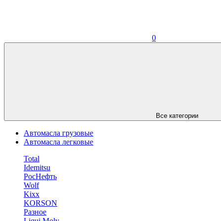
0
Все категории
Автомасла грузовые
Автомасла легковые
Total
Idemitsu
РосНефть
Wolf
Kixx
KORSON
Разное
Liqui Moly