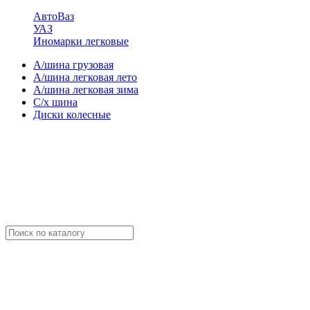
АвтоВаз
УАЗ
Иномарки легковые
А/шина грузовая
А/шина легковая лето
А/шина легковая зима
С/х шина
Диски колесные