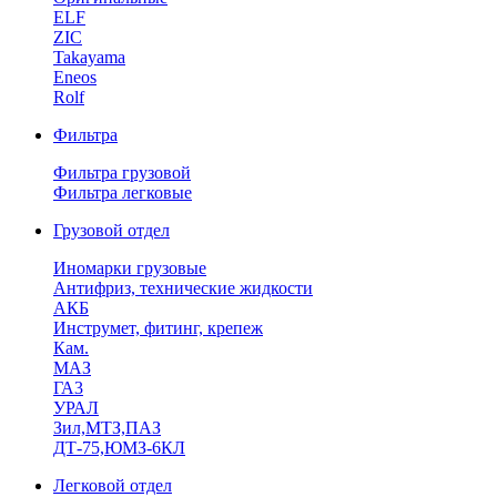
ELF
ZIC
Takayama
Eneos
Rolf
Фильтра
Фильтра грузовой
Фильтра легковые
Грузовой отдел
Иномарки грузовые
Антифриз, технические жидкости
АКБ
Инструмет, фитинг, крепеж
Кам.
МАЗ
ГА3
УРАЛ
Зил,МТЗ,ПАЗ
ДТ-75,ЮМЗ-6КЛ
Легковой отдел