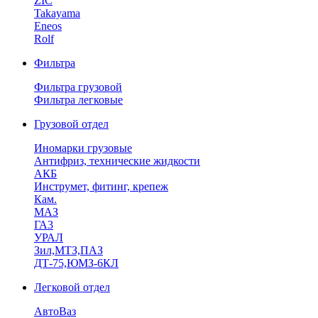
ZIC
Takayama
Eneos
Rolf
Фильтра
Фильтра грузовой
Фильтра легковые
Грузовой отдел
Иномарки грузовые
Антифриз, технические жидкости
АКБ
Инструмет, фитинг, крепеж
Кам.
МАЗ
ГА3
УРАЛ
Зил,МТЗ,ПАЗ
ДТ-75,ЮМЗ-6КЛ
Легковой отдел
АвтоВаз