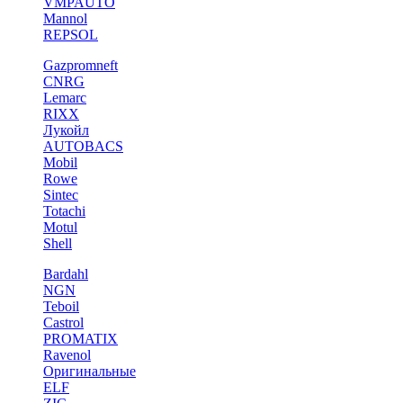
VMPAUTO
Mannol
REPSOL
Gazpromneft
CNRG
Lemarc
RIXX
Лукойл
AUTOBACS
Mobil
Rowe
Sintec
Totachi
Motul
Shell
Bardahl
NGN
Teboil
Castrol
PROMATIX
Ravenol
Оригинальные
ELF