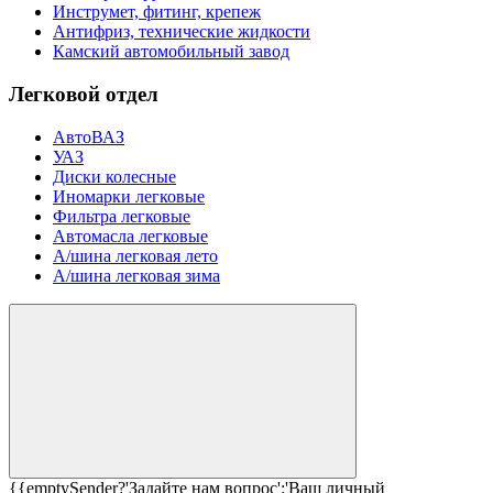
Инструмет, фитинг, крепеж
Антифриз, технические жидкости
Камский автомобильный завод
Легковой отдел
АвтоВАЗ
УАЗ
Диски колесные
Иномарки легковые
Фильтра легковые
Автомасла легковые
А/шина легковая лето
А/шина легковая зима
{{emptySender?'Задайте нам вопрос':'Ваш личный