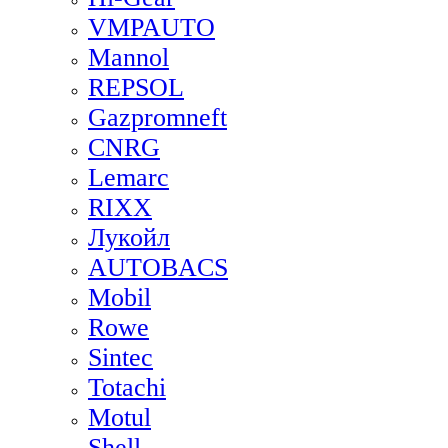
VMPAUTO
Mannol
REPSOL
Gazpromneft
CNRG
Lemarc
RIXX
Лукойл
AUTOBACS
Mobil
Rowe
Sintec
Totachi
Motul
Shell