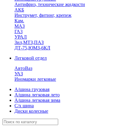
Антифриз, технические жидкости
АКБ
Инструмет, фитинг, крепеж
Кам.
МАЗ
ГА3
УРАЛ
Зил,МТЗ,ПАЗ
ДТ-75,ЮМЗ-6КЛ
Легковой отдел
АвтоВаз
УАЗ
Иномарки легковые
А/шина грузовая
А/шина легковая лето
А/шина легковая зима
С/х шина
Диски колесные