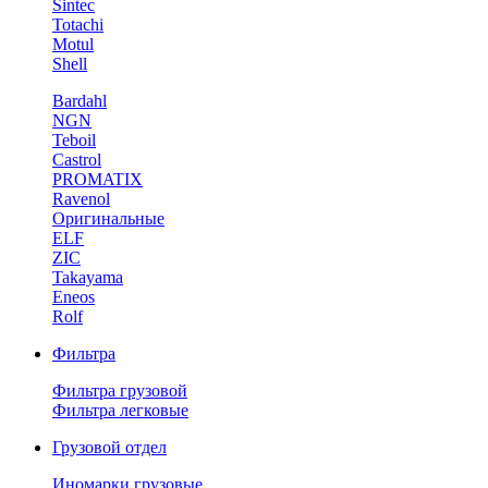
Sintec
Totachi
Motul
Shell
Bardahl
NGN
Teboil
Castrol
PROMATIX
Ravenol
Оригинальные
ELF
ZIC
Takayama
Eneos
Rolf
Фильтра
Фильтра грузовой
Фильтра легковые
Грузовой отдел
Иномарки грузовые