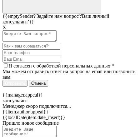
{{emptySender?'Задайте нам вопрос':'Ваш личный
консультант'}}
Х
Я согласен c
обработкой персональных данных
*
Мы можем отправить ответ на вопрос на email или позвонить
вам.
Отправить
Отмена
{{manager.appeal}}
консультант
Менеджер скоро подключится...
{{item.author.appeal}}
{{localDate(item.date_insert)}}
Пришло новое сообщение