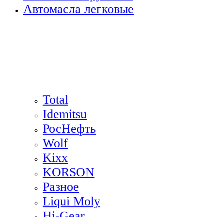
Автомасла легковые
Total
Idemitsu
РосНефть
Wolf
Kixx
KORSON
Разное
Liqui Moly
Hi-Gear