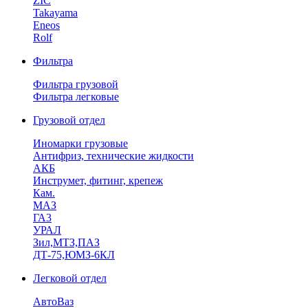
ZIC
Takayama
Eneos
Rolf
Фильтра
Фильтра грузовой
Фильтра легковые
Грузовой отдел
Иномарки грузовые
Антифриз, технические жидкости
АКБ
Инструмет, фитинг, крепеж
Кам.
МАЗ
ГА3
УРАЛ
Зил,МТЗ,ПАЗ
ДТ-75,ЮМЗ-6КЛ
Легковой отдел
АвтоВаз