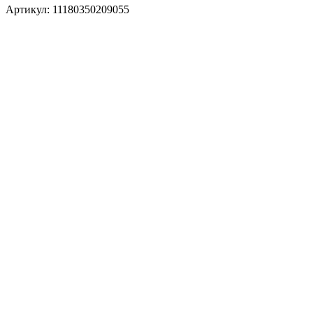
Артикул:
11180350209055