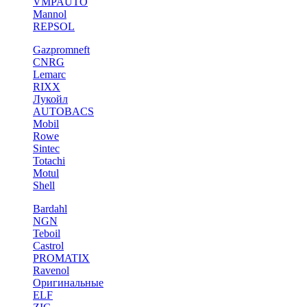
VMPAUTO
Mannol
REPSOL
Gazpromneft
CNRG
Lemarc
RIXX
Лукойл
AUTOBACS
Mobil
Rowe
Sintec
Totachi
Motul
Shell
Bardahl
NGN
Teboil
Castrol
PROMATIX
Ravenol
Оригинальные
ELF