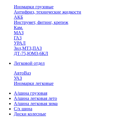
Иномарки грузовые
Антифриз, технические жидкости
АКБ
Инструмет, фитинг, крепеж
Кам.
МАЗ
ГА3
УРАЛ
Зил,МТЗ,ПАЗ
ДТ-75,ЮМЗ-6КЛ
Легковой отдел
АвтоВаз
УАЗ
Иномарки легковые
А/шина грузовая
А/шина легковая лето
А/шина легковая зима
С/х шина
Диски колесные