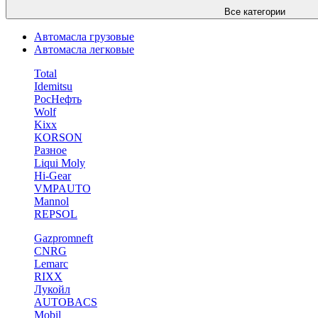
Все категории
Автомасла грузовые
Автомасла легковые
Total
Idemitsu
РосНефть
Wolf
Kixx
KORSON
Разное
Liqui Moly
Hi-Gear
VMPAUTO
Mannol
REPSOL
Gazpromneft
CNRG
Lemarc
RIXX
Лукойл
AUTOBACS
Mobil