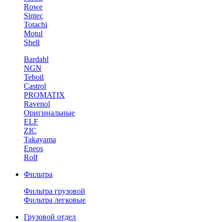
Rowe
Sintec
Totachi
Motul
Shell
Bardahl
NGN
Teboil
Castrol
PROMATIX
Ravenol
Оригинальные
ELF
ZIC
Takayama
Eneos
Rolf
Фильтра
Фильтра грузовой
Фильтра легковые
Грузовой отдел