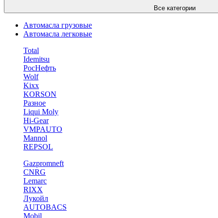
Все категории
Автомасла грузовые
Автомасла легковые
Total
Idemitsu
РосНефть
Wolf
Kixx
KORSON
Разное
Liqui Moly
Hi-Gear
VMPAUTO
Mannol
REPSOL
Gazpromneft
CNRG
Lemarc
RIXX
Лукойл
AUTOBACS
Mobil