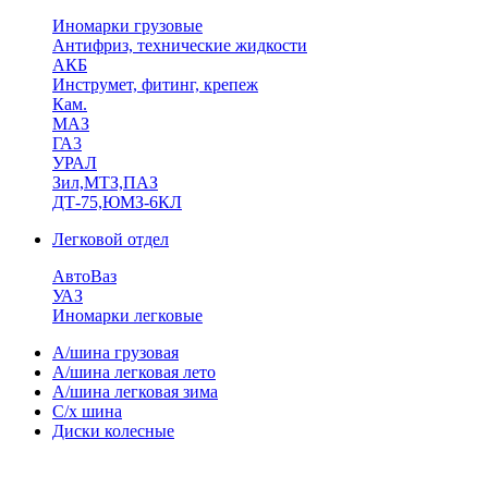
Иномарки грузовые
Антифриз, технические жидкости
АКБ
Инструмет, фитинг, крепеж
Кам.
МАЗ
ГА3
УРАЛ
Зил,МТЗ,ПАЗ
ДТ-75,ЮМЗ-6КЛ
Легковой отдел
АвтоВаз
УАЗ
Иномарки легковые
А/шина грузовая
А/шина легковая лето
А/шина легковая зима
С/х шина
Диски колесные