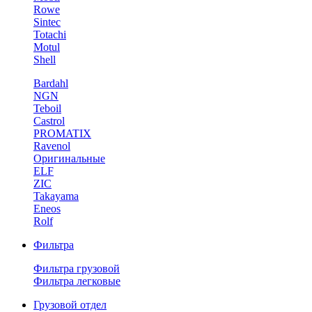
Rowe
Sintec
Totachi
Motul
Shell
Bardahl
NGN
Teboil
Castrol
PROMATIX
Ravenol
Оригинальные
ELF
ZIC
Takayama
Eneos
Rolf
Фильтра
Фильтра грузовой
Фильтра легковые
Грузовой отдел