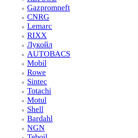
Gazpromneft
CNRG
Lemarc
RIXX
Лукойл
AUTOBACS
Mobil
Rowe
Sintec
Totachi
Motul
Shell
Bardahl
NGN
Teboil