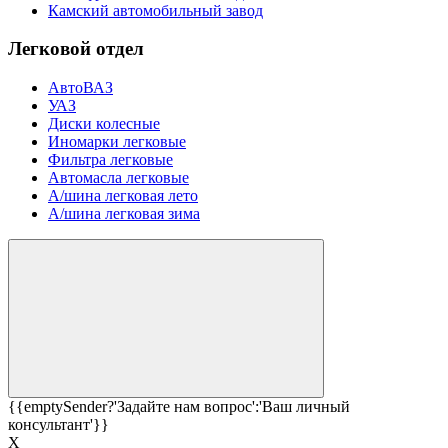
Камский автомобильный завод
Легковой отдел
АвтоВАЗ
УАЗ
Диски колесные
Иномарки легковые
Фильтра легковые
Автомасла легковые
А/шина легковая лето
А/шина легковая зима
{{emptySender?'Задайте нам вопрос':'Ваш личный
консультант'}}
Х