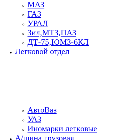
МАЗ
ГА3
УРАЛ
Зил,МТЗ,ПАЗ
ДТ-75,ЮМЗ-6КЛ
Легковой отдел
АвтоВаз
УАЗ
Иномарки легковые
А/шина грузовая