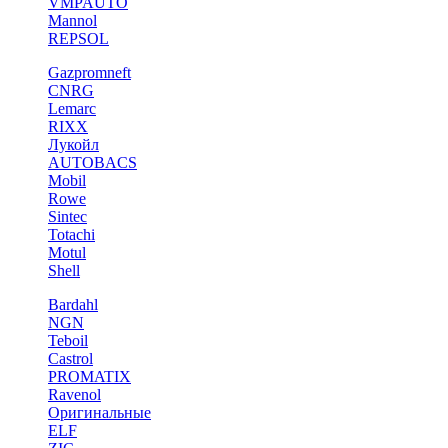
VMPAUTO
Mannol
REPSOL
Gazpromneft
CNRG
Lemarc
RIXX
Лукойл
AUTOBACS
Mobil
Rowe
Sintec
Totachi
Motul
Shell
Bardahl
NGN
Teboil
Castrol
PROMATIX
Ravenol
Оригинальные
ELF