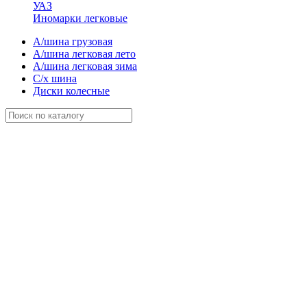
УАЗ
Иномарки легковые
А/шина грузовая
А/шина легковая лето
А/шина легковая зима
С/х шина
Диски колесные