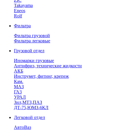
ZIC
Takayama
Eneos
Rolf
Фильтра
Фильтра грузовой
Фильтра легковые
Грузовой отдел
Иномарки грузовые
Антифриз, технические жидкости
АКБ
Инструмет, фитинг, крепеж
Кам.
МАЗ
ГА3
УРАЛ
Зил,МТЗ,ПАЗ
ДТ-75,ЮМЗ-6КЛ
Легковой отдел
АвтоВаз