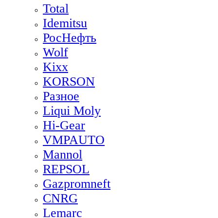
Total
Idemitsu
РосНефть
Wolf
Kixx
KORSON
Разное
Liqui Moly
Hi-Gear
VMPAUTO
Mannol
REPSOL
Gazpromneft
CNRG
Lemarc