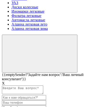
УАЗ
Диски колесные
Иномарки легковые
Фильтра легковые
Автомасла легковые
А/шина легковая лето
А/шина легковая зима
{{emptySender?'Задайте нам вопрос':'Ваш личный
консультант'}}
Х