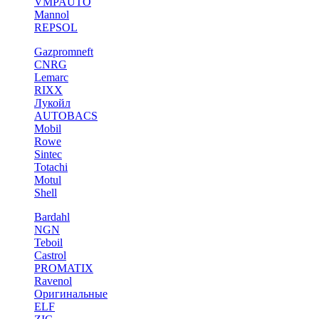
VMPAUTO
Mannol
REPSOL
Gazpromneft
CNRG
Lemarc
RIXX
Лукойл
AUTOBACS
Mobil
Rowe
Sintec
Totachi
Motul
Shell
Bardahl
NGN
Teboil
Castrol
PROMATIX
Ravenol
Оригинальные
ELF