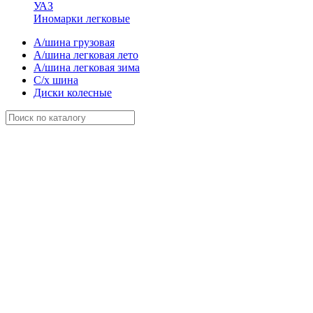
УАЗ
Иномарки легковые
А/шина грузовая
А/шина легковая лето
А/шина легковая зима
С/х шина
Диски колесные