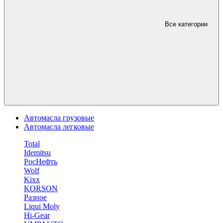
Все категории
Автомасла грузовые
Автомасла легковые
Total
Idemitsu
РосНефть
Wolf
Kixx
KORSON
Разное
Liqui Moly
Hi-Gear