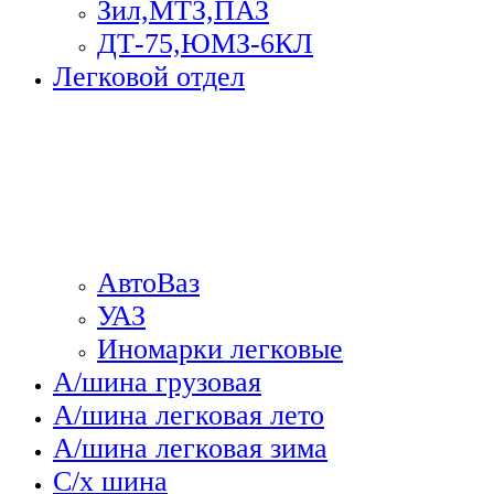
Зил,МТЗ,ПАЗ
ДТ-75,ЮМЗ-6КЛ
Легковой отдел
АвтоВаз
УАЗ
Иномарки легковые
А/шина грузовая
А/шина легковая лето
А/шина легковая зима
С/х шина