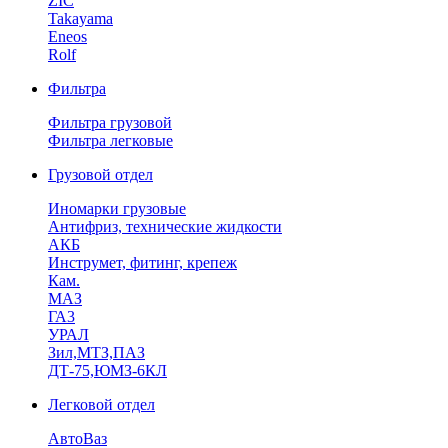
ZIC
Takayama
Eneos
Rolf
Фильтра
Фильтра грузовой
Фильтра легковые
Грузовой отдел
Иномарки грузовые
Антифриз, технические жидкости
АКБ
Инструмет, фитинг, крепеж
Кам.
МАЗ
ГА3
УРАЛ
Зил,МТЗ,ПАЗ
ДТ-75,ЮМЗ-6КЛ
Легковой отдел
АвтоВаз