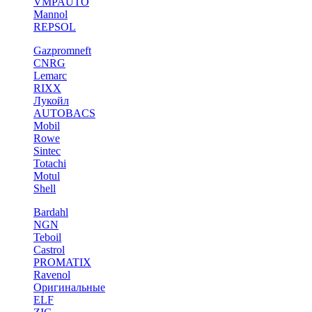
VMPAUTO
Mannol
REPSOL
Gazpromneft
CNRG
Lemarc
RIXX
Лукойл
AUTOBACS
Mobil
Rowe
Sintec
Totachi
Motul
Shell
Bardahl
NGN
Teboil
Castrol
PROMATIX
Ravenol
Оригинальные
ELF