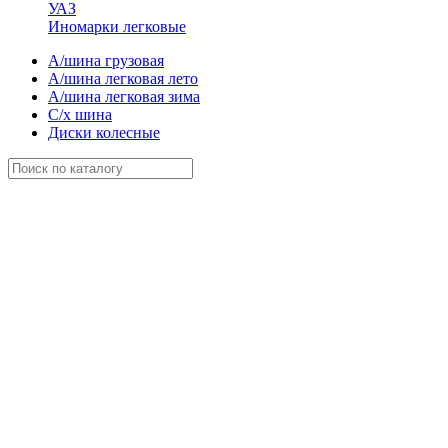
УАЗ
Иномарки легковые
А/шина грузовая
А/шина легковая лето
А/шина легковая зима
С/х шина
Диски колесные