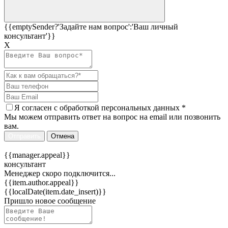
{{emptySender?'Задайте нам вопрос':'Ваш личный
консультант'}}
Х
Я согласен c
обработкой персональных данных
*
Мы можем отправить ответ на вопрос на email или позвонить
вам.
Отправить
Отмена
{{manager.appeal}}
консультант
Менеджер скоро подключится...
{{item.author.appeal}}
{{localDate(item.date_insert)}}
Пришло новое сообщение