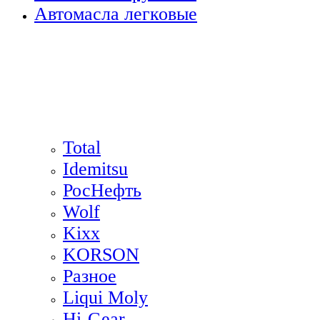
Автомасла легковые
Total
Idemitsu
РосНефть
Wolf
Kixx
KORSON
Разное
Liqui Moly
Hi-Gear