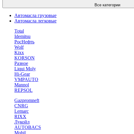
Все категории
Автомасла грузовые
Автомасла легковые
Total
Idemitsu
РосНефть
Wolf
Kixx
KORSON
Разное
Liqui Moly
Hi-Gear
VMPAUTO
Mannol
REPSOL
Gazpromneft
CNRG
Lemarc
RIXX
Лукойл
AUTOBACS
Mobil