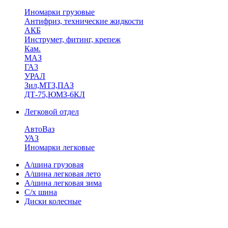
Иномарки грузовые
Антифриз, технические жидкости
АКБ
Инструмет, фитинг, крепеж
Кам.
МАЗ
ГА3
УРАЛ
Зил,МТЗ,ПАЗ
ДТ-75,ЮМЗ-6КЛ
Легковой отдел
АвтоВаз
УАЗ
Иномарки легковые
А/шина грузовая
А/шина легковая лето
А/шина легковая зима
С/х шина
Диски колесные