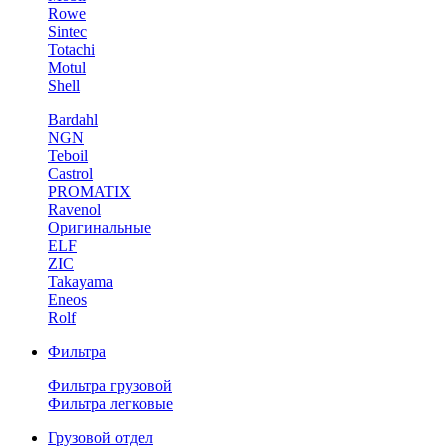
Rowe
Sintec
Totachi
Motul
Shell
Bardahl
NGN
Teboil
Castrol
PROMATIX
Ravenol
Оригинальные
ELF
ZIC
Takayama
Eneos
Rolf
Фильтра
Фильтра грузовой
Фильтра легковые
Грузовой отдел